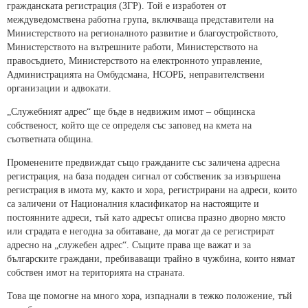
гражданската регистрация (ЗГР). Той е изработен от
междуведомствена работна група, включваща представители на
Министерството на регионалното развитие и благоустройството,
Министерството на вътрешните работи, Министерството на
правосъдието, Министерството на електронното управление,
Администрацията на Омбудсмана, НСОРБ, неправителствени
организации и адвокати.
„Служебният адрес“ ще бъде в недвижим имот – общинска
собственост, който ще се определя със заповед на кмета на
съответната община.
Променените предвиждат също гражданите със заличена адресна
регистрация, на база подаден сигнал от собственик за извършена
регистрация в имота му, както и хора, регистрирани на адреси, които
са заличени от Националния класификатор на настоящите и
постоянните адреси, тъй като адресът описва празно дворно място
или сградата е негодна за обитаване, да могат да се регистрират
адресно на „служебен адрес“. Същите права ще важат и за
българските граждани, пребиваващи трайно в чужбина, които нямат
собствен имот на територията на страната.
Това ще помогне на много хора, изпаднали в тежко положение, тъй