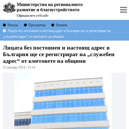
Министерство на регионалното
развитие и благоустройството
Официален уебсайт
Начало
Пресцентър
Новини
Лицата без постоянен и настоящ адрес в България ще се регистрират на
„служебен адрес“ от кметовете на общини
Лицата без постоянен и настоящ адрес в
България ще се регистрират на „служебен
адрес“ от кметовете на общини
23 януари 2024 | 13:14