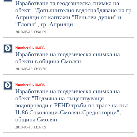
Изработване та геодезическа снимка на
обект: "Допълнително водоснабдяване на гр.
Априлци от каптажи "Пеньови дупки" и
"Глогът", гр. Априлци
2010-05-13 13:41:09
Number
01-10-033
Изработване на геодезическа снимка на
обекти в община Смолян
2010-05-13 13:38:50
Number
01-10-036
Изработване на геодезическа снимка на
обект:"Подмяна на съществуващи
водопроводи с PEHD тръби по трасе на път
ІІ-86 Соколовци-Смолян-Средногорци",
община Смолян
2010-05-13 13:37:09