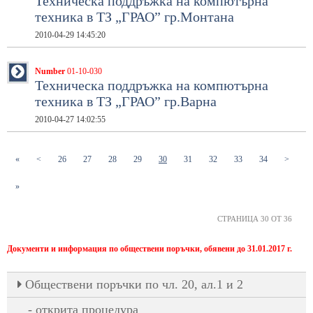
Техническа поддръжка на компютърна
техника в ТЗ „ГРАО” гр.Монтана
2010-04-29 14:45:20
Number
01-10-030
Техническа поддръжка на компютърна
техника в ТЗ „ГРАО” гр.Варна
2010-04-27 14:02:55
(current)
(current)
(current)
(current)
(current)
(current)
(current)
(current)
(current)
«
<
26
27
28
29
30
31
32
33
34
>
»
СТРАНИЦА 30 ОТ 36
Документи и информация по обществени поръчки, обявени до 31.01.2017 г.
Oбществени поръчки по чл. 20, ал.1 и 2
открита процедура