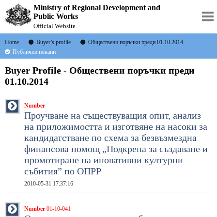
Ministry of Regional Development and
Public Works
Official Website
Home
Buyer’s profile
Обществени поръчки преди 01.10.2014
Публични покани
Buyer Profile - Обществени поръчки преди
01.10.2014
Number
Проучване на съществуващия опит, анализ
на приложимостта и изготвяне на насоки за
кандидатстване по схема за безвъзмездна
финансова помощ „Подкрепа за създаване и
промотиране на иновативни културни
събития” по ОПРР
2010-05-31 17:37:16
Number
01-10-041