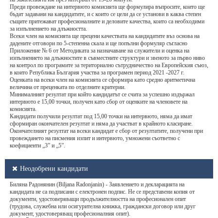
Преди провеждане на интервюто комисията ще формулира въпросите, които ще
бъдат задавани на кандидатите, и с които се цели да се установи в каква степен
същите притежават професионалните и деловите качества, които са необходими
за изпълнението на длъжността.
Всеки член на комисията ще прецени качествата на кандидатите въз основа на
дадените отговори по 5-степенна скала и ще попълни формуляр съгласно
Приложение № 6 от Методиката за назначаване на служители и оценка на
изпълнението на длъжностите в съвместните структури и звеното за първо ниво
на контрол по програмите за териториално сътрудничество на Европейския съюз,
в които Република България участва за програмен период 2021 -2027 г.
Оценката на всеки член на комисията се сформира като средно аритметична
величина от преценката по отделните критерии.
Минималният резултат при който кандидатът се счита за успешно издържал
интервюто е 15,00 точки, получен като сбор от оценките на членовете на
комисията.
Кандидати получили резултат под 15,00 точки на интервюто, няма да имат
сформиран окончателен резултат и няма да участват в крайното класиране.
Окончателният резултат на всеки кандидат е сбор от резултатите, получени при
провеждането на писмения изпит и интервюто, умножени съответно с
коефициенти „3” и „5”.
Неодобрени кандидати
Биляна Радонянин (Biljana Radonjanin) - Заявлението и декларацията на
кандидата не са подписани с електронен подпис. Не се представени копия от
документи, удостоверяващи продължителността на професионален опит
(трудова, служебна или осигурителна книжка, граждански договор или друг
документ, удостоверяващ професионалния опит).