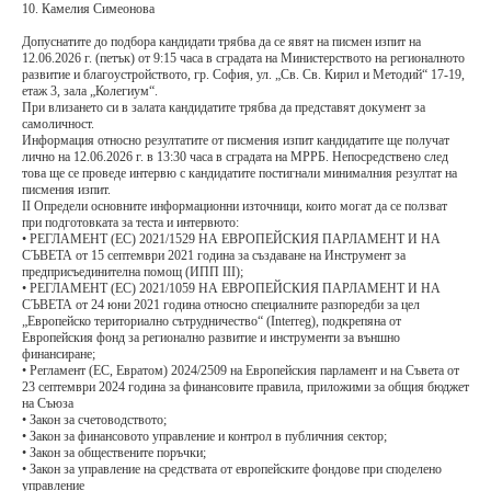
10. Камелия Симеонова
Допуснатите до подбора кандидати трябва да се явят на писмен изпит на
12.06.2026 г. (петък) от 9:15 часа в сградата на Министерството на регионалното
развитие и благоустройството, гр. София, ул. „Св. Св. Кирил и Методий“ 17-19,
етаж 3, зала „Колегиум“.
При влизането си в залата кандидатите трябва да представят документ за
самоличност.
Информация относно резултатите от писмения изпит кандидатите ще получат
лично на 12.06.2026 г. в 13:30 часа в сградата на МРРБ. Непосредствено след
това ще се проведе интервю с кандидатите постигнали минималния резултат на
писмения изпит.
II Определи основните информационни източници, които могат да се ползват
при подготовката за теста и интервюто:
• РЕГЛАМЕНТ (ЕС) 2021/1529 НА ЕВРОПЕЙСКИЯ ПАРЛАМЕНТ И НА
СЪВЕТА от 15 септември 2021 година за създаване на Инструмент за
предприсъединителна помощ (ИПП III);
• РЕГЛАМЕНТ (ЕС) 2021/1059 НА ЕВРОПЕЙСКИЯ ПАРЛАМЕНТ И НА
СЪВЕТА от 24 юни 2021 година относно специалните разпоредби за цел
„Европейско териториално сътрудничество“ (Interreg), подкрепяна от
Европейския фонд за регионално развитие и инструменти за външно
финансиране;
• Регламент (ЕС, Евратом) 2024/2509 на Европейския парламент и на Съвета от
23 септември 2024 година за финансовите правила, приложими за общия бюджет
на Съюза
• Закон за счетоводството;
• Закон за финансовото управление и контрол в публичния сектор;
• Закон за обществените поръчки;
• Закон за управление на средствата от европейските фондове при споделено
управление