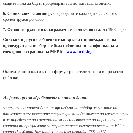
същите няма да бъдат процедирани за по-нататъшна оценка.
6. Сключване на договор:
С одобрените кандидати се сключва
срочен трудов договор
7. Основно трудово възнаграждение за длъжността:
до 1960 евро
Списъци и други съобщения във връзка с провеждането на
процедурата за подбор ще бъдат обявявани
на официалната
електронна страница на МРРБ
–
www.mrrb.bg
.
Окончателното класиране и формуляр с резултатите са в прикачени
файлове.
Информация за обработване на лични данни
за целите на провеждане на процедура по подбор за заемане на
длъжност в съвместните структури за подпомагане на изпълнението
и за определяне на системата за осъществяване на първо ниво на
контрол по програмите за териториално сътрудничество на ЕС, в
които Република България участва за периода 2021-2027