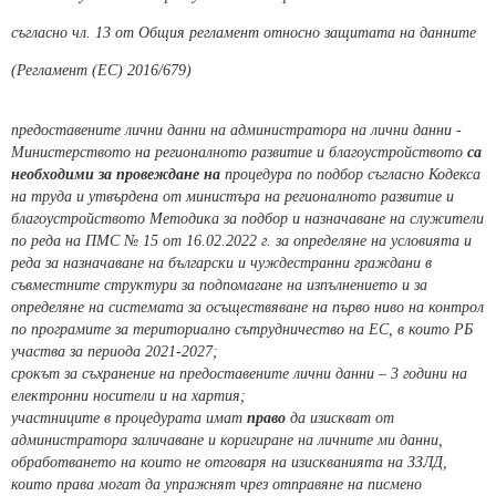
съгласно чл. 13 от Общия регламент относно защитата на данните
(Регламент (ЕС) 2016/679)
предоставените лични данни на администратора на лични данни -
Министерството на регионалното развитие и благоустройството
са
необходими за провеждане на
процедура по подбор съгласно Кодекса
на труда и утвърдена от министъра на регионалното развитие и
благоустройството Методика за подбор и назначаване на служители
по реда на ПМС № 15 от 16.02.2022 г. за определяне на условията и
реда за назначаване на български и чуждестранни граждани в
съвместните структури за подпомагане на изпълнението и за
определяне на системата за осъществяване на първо ниво на контрол
по програмите за териториално сътрудничество на ЕС, в които РБ
участва за периода 2021-2027;
срокът за съхранение на предоставените лични данни – 3 години на
електронни носители и на хартия;
участниците в процедурата имат
право
да изискват от
администратора заличаване и коригиране на личните ми данни,
обработването на които не отговаря на изискванията на ЗЗЛД,
които права могат да упражнят чрез отправяне на писмено