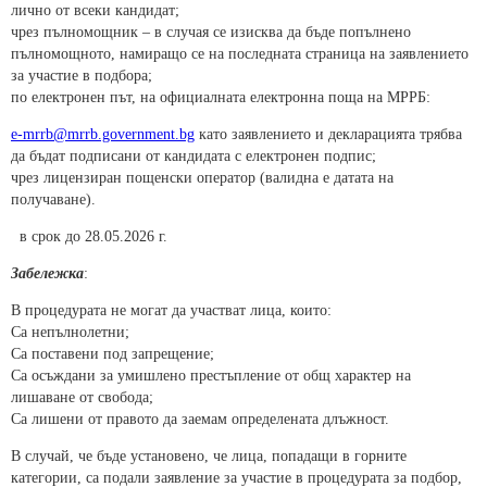
лично от всеки кандидат;
чрез пълномощник – в случая се изисква да бъде попълнено
пълномощното, намиращо се на последната страница на заявлението
за участие в подбора;
по електронен път, на официалната електронна поща на МРРБ:
e-mrrb@mrrb.government.bg
като заявлението и декларацията трябва
да бъдат подписани от кандидата с електронен подпис;
чрез лицензиран пощенски оператор (валидна е датата на
получаване).
в срок до 28.05.2026 г.
Забележка
:
В процедурата не могат да участват лица, които:
Са непълнолетни;
Са поставени под запрещение;
Са осъждани за умишлено престъпление от общ характер на
лишаване от свобода;
Са лишени от правото да заемам определената длъжност.
В случай, че бъде установено, че лица, попадащи в горните
категории, са подали заявление за участие в процедурата за подбор,