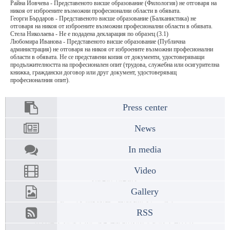
Райна Йовчева - Представеното висше образование (Филология) не отговаря на
никоя от изброените възможни професионални области в обявата.
Георги Бърдаров - Представеното висше образование (Балканистика) не
отговаря на никоя от изброените възможни професионални области в обявата.
Стела Николаева - Не е подадена декларация по образец (3.1)
Любомира Иванова - Представеното висше образование (Публична
администрация) не отговаря на никоя от изброените възможни професионални
области в обявата. Не се представени копия от документи, удостоверяващи
продължителността на професионален опит (трудова, служебна или осигурителна
книжка, граждански договор или друг документ, удостоверяващ
професионалния опит).
Press center
News
In media
Video
Gallery
RSS