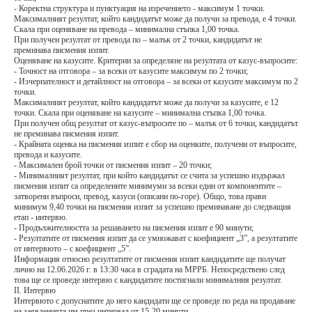
- Коректна структура и пунктуация на изречението - максимум 1 точки.
Максималният резултат, който кандидатът може да получи за преводa, е 4 точки.
Скала при оценяване на превода – минимална стъпка 1,00 точка.
При получен резултат от превода по – малък от 2 точки, кандидатът не
преминава писмения изпит.
Оценяване на казусите. Критерии за определяне на резултата от казус-въпросите:
- Точност на отговора – за всеки от казусите максимум по 2 точки;
- Изчерпателност и детайлност на отговора – за всеки от казусите максимум по 2
точки.
Максималният резултат, който кандидатът може да получи за казусите, е 12
точки. Скала при оценяване на казусите – минимална стъпка 1,00 точка.
При получен общ резултат от казус-въпросите по – малък от 6 точки, кандидатът
не преминава писмения изпит.
- Крайната оценка на писмения изпит е сбор на оценките, получени от въпросите,
превода и казусите.
- Максимален брой точки от писмения изпит – 20 точки;
- Минималният резултат, при който кандидатът се счита за успешно издържал
писмения изпит са определените минимуми за всеки един от компонентите –
затворени въпроси, превод, казуси (описани по-горе). Общо, това прави
минимум 9,40 точки на писмения изпит за успешно преминаване до следващия
етап - интервю.
- Продължителността за решаването на писмения изпит е 90 минути;
- Резултатите от писмения изпит да се умножават с коефициент „3”, а резултатите
от интервюто – с коефициент „5”.
Информация относно резултатите от писмения изпит кандидатите ще получат
лично на 12.06.2026 г. в 13:30 часа в сградата на МРРБ. Непосредствено след
това ще се проведе интервю с кандидатите постигнали минималния резултат.
ІІ. Интервю
Интервюто с допуснатите до него кандидати ще се проведе по реда на продаване
на заявленията им през интервал от 15-20 минути.