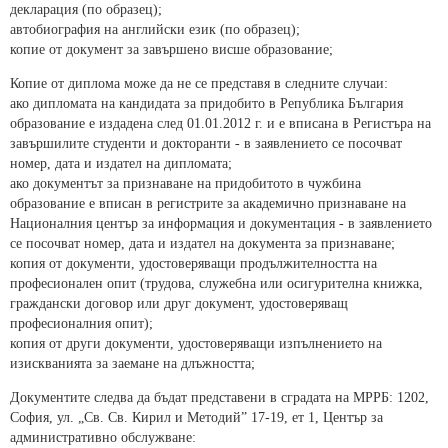
декларация (по образец);
автобиография на английски език (по образец);
копие от документ за завършено висше образование;
Копие от диплома може да не се представя в следните случаи:
ако дипломата на кандидата за придобито в Република България
образование е издадена след 01.01.2012 г. и е вписана в Регистъра на
завършилите студенти и докторанти - в заявлението се посочват
номер, дата и издател на дипломата;
ако документът за признаване на придобитото в чужбина
образование е вписан в регистрите за академично признаване на
Националния център за информация и документация - в заявлението
се посочват номер, дата и издател на документа за признаване;
копия от документи, удостоверяващи продължителността на
професионален опит (трудова, служебна или осигурителна книжка,
граждански договор или друг документ, удостоверяващ
професионалния опит);
копия от други документи, удостоверяващи изпълнението на
изискванията за заемане на длъжността;
Документите следва да бъдат представени в сградата на МРРБ: 1202,
София, ул. „Св. Св. Кирил и Методий” 17-19, ет 1, Център за
административно обслужване: