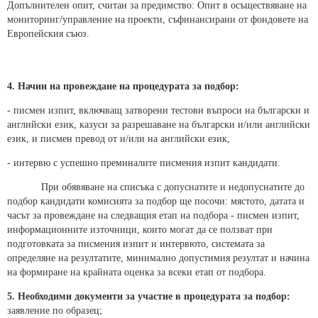
Допълнителен опит, считан за предимство: Опит в осъществяване на
мониторинг/управление на проекти, съфинансирани от фондовете на
Европейския съюз.
4.
Начин на провеждане на процедурата за подбор:
- писмен изпит, включващ затворени тестови въпроси на български и
английски език, казуси за разрешаване на български и/или английски
език, и писмен превод от и/или на английски език,
- интервю с успешно преминалите писмения изпит кандидати.
При обявяване на списъка с допуснатите и недопуснатите до
подбор кандидати комисията за подбор ще посочи: мястото, датата и
часът за провеждане на следващия етап на подбора - писмен изпит,
информационните източници, които могат да се ползват при
подготовката за писмения изпит и интервюто, системата за
определяне на резултатите, минимално допустимия резултат и начина
на формиране на крайната оценка за всеки етап от подбора.
5. Необходими документи за участие в процедурата за подбор:
заявление по образец;