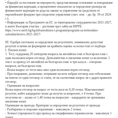
• Наредба за посочване на нередности, представляващи основания за извършване
на финансови корекции, и процентните показатели за определяне размера на
финансовите корекции по реда на закона за управление на средствата от
европейските фондове при споделено управление (загл. изм. - дв, бр. 59 от 2024
г.);
• Информация за Програмите на ЕС за териториално сътрудничество 2021-2027,
в които България участва – достъпни чрез сайта на МРРБ:
https://www.mrrb.bg/bg/infrastruktura-i-programi/programi-za-teritorialno-
sutrudnichestvo-2021-2027/
III. Одобри системата за определяне на резултатите, минимално допустим
резултат и начин на формиране на крайната оценка за всеки етап от подбора.
I. Писмен изпит.
1. Тест, съдържащ 20 затворени въпроса на английски език и български език с
един възможен верен отговор. Допълнително в писмения изпит са включени: 1
текст за превод /от английски на български език/ и три казуса – отворени
въпроси, на български език.
- Всеки въпрос от теста има само един възможен верен отговор;
- При поправяне, дописване, изтриване на вече избран отговор или отбелязване
на повече от един отговор се счита, че на съответния въпрос не е даден правилен
отговор;
- Оценяване на въпросите:
Всеки верен отговор на въпрос от теста носи по 0,20 точки. Максималният
резултат, който кандидатът може да получи за въпросите, е 4 точки. При
получени по – малко от 1,40 точки на въпросите - кандидатът не преминава
писмения изпит.
Оценяване на превода. Критерии за определяне на резултата от превода:
- Разбираемо и свързано изразяване – максимум 2 точки;
- Точност (прецизност) при превод на специфичната терминология - максимум 1
точки;