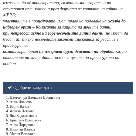
изявление до администратора, включително изпратено по
електронен път, както и чрез формата за контакт на сайта на
МРРБ;
участниците в процедурата имат право на подаване на
жалба до
надзорен орган
– Комисията за защита на личните данни;
при
непредоставяне на горепосочените лични данни
, не могат да
бъдат изпълнени посочените законови изисквания за участие в
процедурата;
администраторът
не извършва други действия на обработка
, по
отношение на лични данни, освен за целите на процедурата по
подбор.
Одобрени кандидати
1. Цветомира Цветкова-Вдовичина
2. Анна Иванова
3. Борис Ванов
4. Женета Петрова
5. Яна Коджаманова
6. Кристина Врачовска
7. Анна Йорданова
8. Николай Иванов
9. Мария Великова