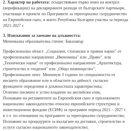
2. Характер на работата:
осъществяване първо ниво на контрол
(верификации) на декларираните разходи от българските партньори,
участващи в проекти по Програмите за териториално сътрудничество
на Европейския съюз, в които Република България участва за периода
2021-2027 г.
3. Изисквания за заемане на длъжността:
Минимална образователна степен: Бакалавър
Професионална област: „Социални, стопански и правни науки” от
професионално направление „Икономика” или „Право“, или
„Технически науки“ от професионално направление „Архитектура,
строителство и геодезия“ или „Общо инженерство“;
Професионален опит: Минимум 3 години по специалността от
висшето образование или в областите на дейност, съгласно
функциите определени в длъжностната характеристика;
Отлично писмено и устно владеене на английски език;
Познаване на регламентите на Европейския съюз и приложимото
национално законодателство относно европейските структурни и
инвестиционни фондове (ЕСИФ) за програмен период 2021 – 2027 г.
в т.ч. по отношение па програмите за териториално сътрудничество;
Познаване на процедурите за възлагане на доставки, строителство и
услуги съгласно националното законодателство;