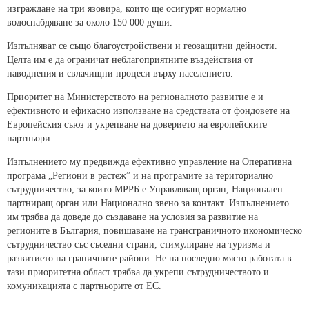
изграждане на три язовира, които ще осигурят нормално
водоснабдяване за около 150 000 души.
Изпълняват се също благоустройствени и геозащитни дейности.
Целта им е да ограничат неблагоприятните въздействия от
наводнения и свлачищни процеси върху населението.
Приоритет на Министерството на регионалното развитие е и
ефективното и ефикасно използване на средствата от фондовете на
Европейския съюз и укрепване на доверието на европейските
партньори.
Изпълнението му предвижда ефективно управление на Оперативна
програма „Региони в растеж” и на програмите за териториално
сътрудничество, за които МРРБ е Управляващ орган, Национален
партниращ орган или Национално звено за контакт. Изпълнението
им трябва да доведе до създаване на условия за развитие на
регионите в България, повишаване на трансграничното икономическо
сътрудничество със съседни страни, стимулиране на туризма и
развитието на граничните райони. Не на последно място работата в
тази приоритетна област трябва да укрепи сътрудничеството и
комуникацията с партньорите от ЕС.