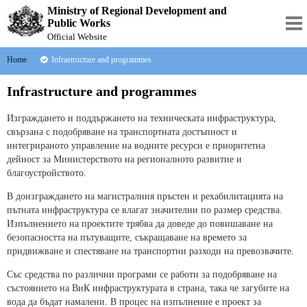
Ministry of Regional Development and
Public Works
Official Website
Home
Infrastructure and programmes
Infrastructure and programmes
Изграждането и поддържането на техническата инфраструктура,
свързана с подобряване на транспортната достъпност и
интегрираното управление на водните ресурси е приоритетна
дейност за Министерството на регионалното развитие и
благоустройството.
В доизграждането на магистралния пръстен и рехабилитацията на
пътната инфраструктура се влагат значителни по размер средства.
Изпълнението на проектите трябва да доведе до повишаване на
безопасността на пътуващите, съкращаване на времето за
придвижване и спестяване на транспортни разходи на превозвачите.
Със средства по различни програми се работи за подобряване на
състоянието на ВиК инфраструктурата в страна, така че загубите на
вода да бъдат намалени. В процес на изпълнение е проект за