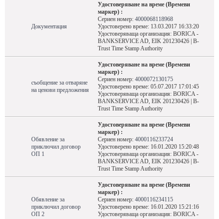
Удостоверяване на време (Времеви
маркер) :
Сериен номер:
4000068118968
Документация
Удостоверено време: 13.03.2017 16:33:20
Удостоверяваща организация: BORICA -
BANKSERVICE AD, EIK 201230426 | B-
Trust Time Stamp Authority
Удостоверяване на време (Времеви
маркер) :
Сериен номер:
4000072130175
съобщение за отваряне
Удостоверено време: 05.07.2017 17:01:45
на ценови предложения
Удостоверяваща организация: BORICA -
BANKSERVICE AD, EIK 201230426 | B-
Trust Time Stamp Authority
Удостоверяване на време (Времеви
маркер) :
Обявление за
Сериен номер:
4000116233724
приключил договор
Удостоверено време: 16.01.2020 15:20:48
ОП 1
Удостоверяваща организация: BORICA -
BANKSERVICE AD, EIK 201230426 | B-
Trust Time Stamp Authority
Удостоверяване на време (Времеви
маркер) :
Обявление за
Сериен номер:
4000116234115
приключил договор
Удостоверено време: 16.01.2020 15:21:16
ОП 2
Удостоверяваща организация: BORICA -