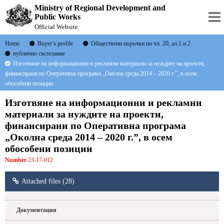
Ministry of Regional Development and
Public Works
Official Website
Home
Buyer’s profile
Oбществени поръчки по чл. 20, ал.1 и 2
публично състезание
Изготвяне на информационни и рекламни материали за нуждите на проекти,
финансирани по Оперативна програма „Околна среда 2014 – 2020 г.”, в осем
обособени позиции
Изготвяне на информационни и рекламни
материали за нуждите на проекти,
финансирани по Оперативна програма
„Околна среда 2014 – 2020 г.”, в осем
обособени позиции
Number
23-17-012
Attached files (28)
Документация