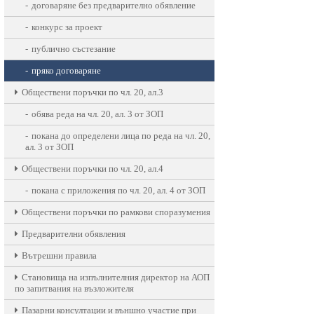
договаряне без предварително обявление
конкурс за проект
публично състезание
пряко договаряне
Oбществени поръчки по чл. 20, ал.3
обява реда на чл. 20, ал. 3 от ЗОП
покана до определени лица по реда на чл. 20,
ал. 3 от ЗОП
Oбществени поръчки по чл. 20, ал.4
покана с приложения по чл. 20, ал. 4 от ЗОП
Обществени поръчки по рамкови споразумения
Предварителни обявления
Вътрешни правила
Становища на изпълнителния директор на АОП
по запитвания на възложителя
Пазарни консултации и външно участие при