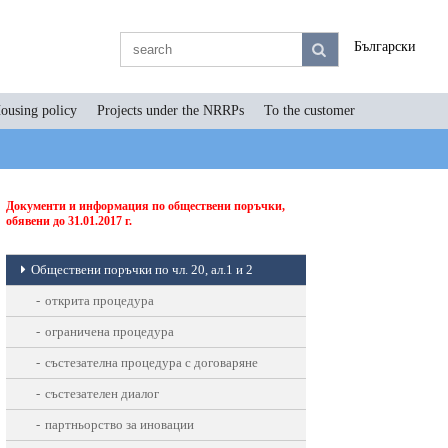
Български
ousing policy
Projects under the NRRPs
To the customer
Документи и информация по обществени поръчки,
обявени до 31.01.2017 г.
Oбществени поръчки по чл. 20, ал.1 и 2
открита процедура
ограничена процедура
състезателна процедура с договаряне
състезателен диалог
партньорство за иновации