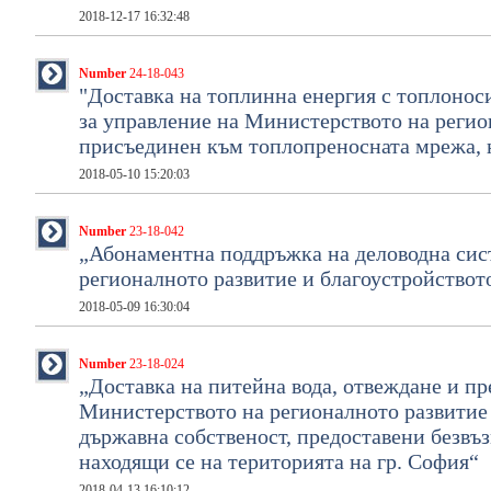
2018-12-17 16:32:48
Number
24-18-043
"Доставка на топлинна енергия с топлоноси
за управление на Министерството на регио
присъединен към топлопреносната мрежа, н
2018-05-10 15:20:03
Number
23-18-042
„Абонаментна поддръжка на деловодна с
регионалното развитие и благоустройствот
2018-05-09 16:30:04
Number
23-18-024
„Доставка на питейна вода, отвеждане и пр
Министерството на регионалното развитие
държавна собственост, предоставени безвъ
находящи се на територията на гр. София“
2018-04-13 16:10:12