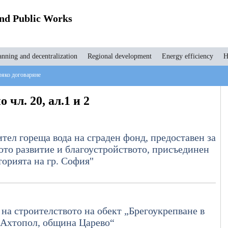
and Public Works
anning and decentralization
Regional development
Energy efficiency
H
ряко договаряне
 чл. 20, ал.1 и 2
тел гореща вода на сграден фонд, предоставен за
то развитие и благоустройството, присъединен
торията на гр. София"
на строителството на обект „Брегоукрепване в
 Ахтопол, община Царево“