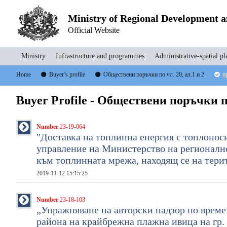
Ministry of Regional Development 
Official Website
Ministry
Infrastructure and programmes
Administrative-spatial pl
Home
Buyer’s profile
Oбществени поръчки по чл. 20, ал.1 и 2
п
Buyer Profile - Oбществени поръчки по
Number
23-19-064
"Доставка на топлинна енергия с топлоноси
управление на Министерство на регионално
към топлинната мрежа, находящ се на тери
2019-11-12 15:15:25
Number
23-18-103
„Упражняване на авторски надзор по време 
района на крайбрежна плажна ивица на гр.