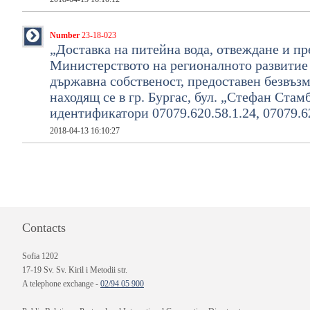
Number
23-18-023
„Доставка на питейна вода, отвеждане и пр
Министерството на регионалното развитие 
държавна собственост, предоставен безвъз
находящ се в гр. Бургас, бул. „Стефан Стамб
идентификатори 07079.620.58.1.24, 07079.62
2018-04-13 16:10:27
Contacts
Sofia 1202
17-19 Sv. Sv. Kiril i Metodii str.
A telephone exchange -
02/94 05 900