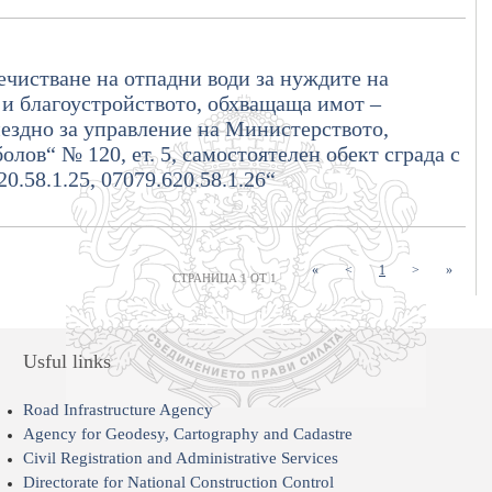
ечистване на отпадни води за нуждите на
и благоустройството, обхващаща имот –
мездно за управление на Министерството,
олов“ № 120, ет. 5, самостоятелен обект сграда с
0.58.1.25, 07079.620.58.1.26“
(current)
«
<
1
>
»
СТРАНИЦА 1 ОТ 1
Usful links
Road Infrastructure Agency
Agency for Geodesy, Cartography and Cadastre
Civil Registration and Administrative Services
Directorate for National Construction Control