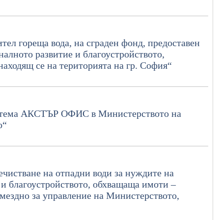
тел гореща вода, на сграден фонд, предоставен
налното развитие и благоустройството,
аходящ се на територията на гр. София“
истема АКСТЪР ОФИС в Министерството на
о“
ечистване на отпадни води за нуждите на
 и благоустройството, обхващаща имоти –
змездно за управление на Министерството,