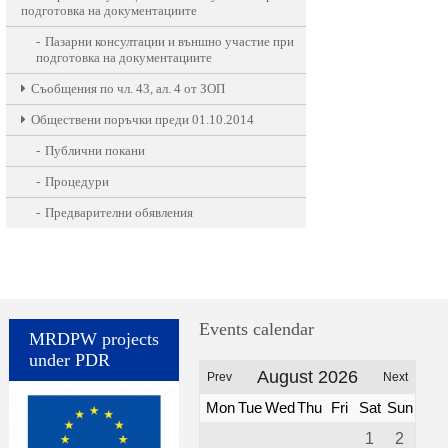
подготовка на документациите
Пазарни консултации и външно участие при
подготовка на документациите
Съобщения по чл. 43, ал. 4 от ЗОП
Обществени поръчки преди 01.10.2014
Публични покани
Процедури
Предварителни обявления
Events calendar
MRDPW projects
under PDR
August 2026
Prev
Next
Mon
Tue
Wed
Thu
Fri
Sat
Sun
1
2