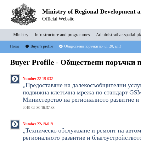
Ministry of Regional Development 
Official Website
Ministry
Infrastructure and programmes
Administrative-spatial pl
Home
Buyer’s profile
Oбществени поръчки по чл. 20, ал.3
Buyer Profile - Oбществени поръчки по
Number
22-19-032
„Предоставяне на далекосъобщителни услу
подвижна клетъчна мрежа по стандарт GS
Министерство на регионалното развитие и 
2019-05-30 16:37:33
Number
22-19-019
„Техническо обслужване и ремонт на автом
регионалното развитие и благоустройствот