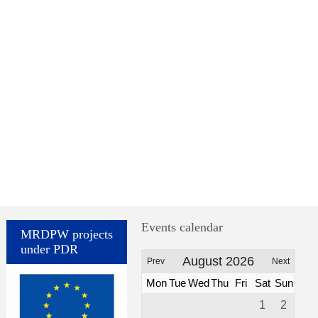
Events calendar
MRDPW projects
under PDR
August 2026
Prev
Next
Mon
Tue
Wed
Thu
Fri
Sat
Sun
1
2