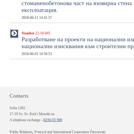
стоманенобетонова част на язовирна стена
експлоатация.
2018-06-11 14:41:37
Number
22-18-045
Разработване на проекти на национални из
национални изисквания към строителни пр
2018-06-01 14:50:53
Contacts
Sofia 1202
17-19 Sv. Sv. Kiril i Metodii str.
A telephone exchange -
02/94 05 900
Public Relations, Protocol and International Cooperation Directorate