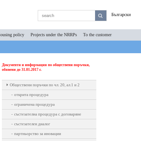
Български
ousing policy
Projects under the NRRPs
To the customer
Документи и информация по обществени поръчки,
обявени до 31.01.2017 г.
Oбществени поръчки по чл. 20, ал.1 и 2
открита процедура
ограничена процедура
състезателна процедура с договаряне
състезателен диалог
партньорство за иновации