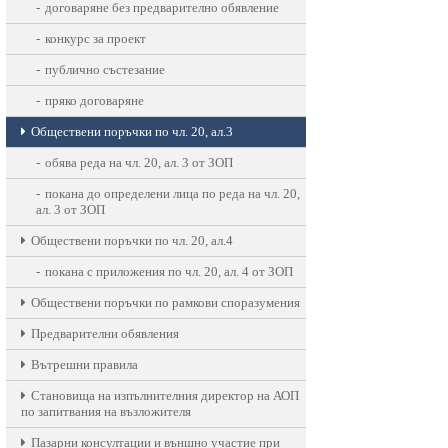
договаряне без предварително обявление
конкурс за проект
публично състезание
пряко договаряне
Oбществени поръчки по чл. 20, ал.3
обява реда на чл. 20, ал. 3 от ЗОП
покана до определени лица по реда на чл. 20,
ал. 3 от ЗОП
Oбществени поръчки по чл. 20, ал.4
покана с приложения по чл. 20, ал. 4 от ЗОП
Обществени поръчки по рамкови споразумения
Предварителни обявления
Вътрешни правила
Становища на изпълнителния директор на АОП
по запитвания на възложителя
Пазарни консултации и външно участие при