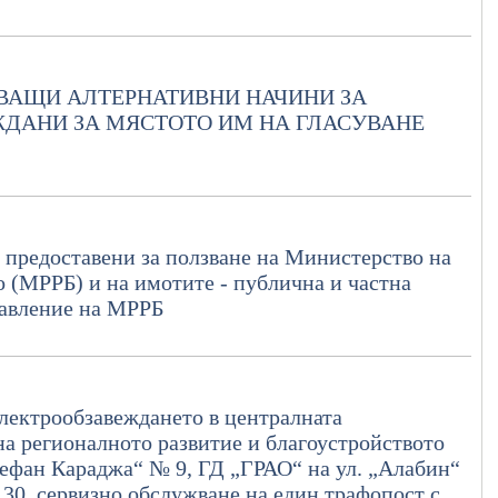
ВАЩИ АЛТЕРНАТИВНИ НАЧИНИ ЗА
ЖДАНИ ЗА МЯСТОТО ИМ НА ГЛАСУВАНЕ
и предоставени за ползване на Министерство на
о (МРРБ) и на имотите - публична и частна
равление на МРРБ
лектрообзавеждането в централната
а регионалното развитие и благоустройството
тефан Караджа“ № 9, ГД „ГРАО“ на ул. „Алабин“
 30, сервизно обслужване на един трафопост с