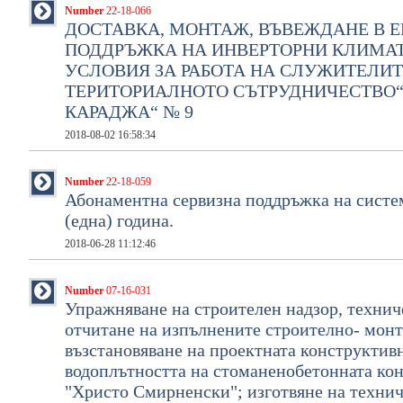
Number
22-18-066
ДОСТАВКА, МОНТАЖ, ВЪВЕЖДАНЕ В 
ПОДДРЪЖКА НА ИНВЕРТОРНИ КЛИМАТ
УСЛОВИЯ ЗА РАБОТА НА СЛУЖИТЕЛИТ
ТЕРИТОРИАЛНОТО СЪТРУДНИЧЕСТВО“ Н
КАРАДЖА“ № 9
2018-08-02 16:58:34
Number
22-18-059
Абонаментна сервизна поддръжка на систем
(една) година.
2018-06-28 11:12:46
Number
07-16-031
Упражняване на строителен надзор, технич
отчитане на изпълнените строително- мон
възстановяване на проектната конструктив
водоплътността на стоманенобетонната кон
"Христо Смирненски"; изготвяне на технич