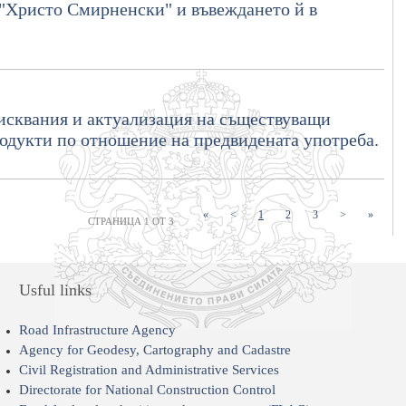
 "Христо Смирненски" и въвеждането й в
исквания и актуализация на съществуващи
одукти по отношение на предвидената употреба.
(current)
(current)
(current)
«
<
1
2
3
>
»
СТРАНИЦА 1 ОТ 3
Usful links
Road Infrastructure Agency
Agency for Geodesy, Cartography and Cadastre
Civil Registration and Administrative Services
Directorate for National Construction Control