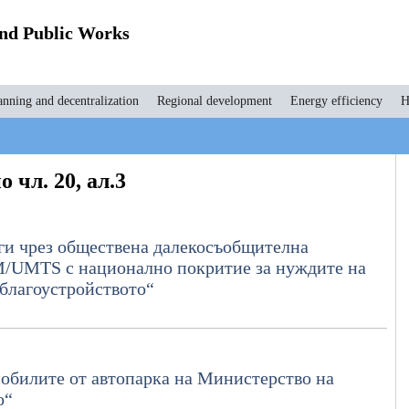
and Public Works
anning and decentralization
Regional development
Energy efficiency
H
 чл. 20, ал.3
ги чрез обществена далекосъобщителна
M/UMTS с национално покритие за нуждите на
благоустройството“
обилите от автопарка на Министерство на
о“