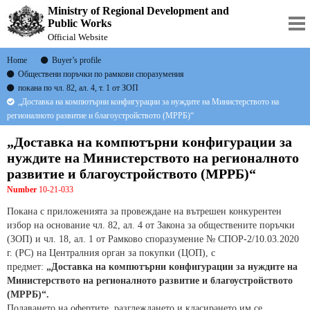
Ministry of Regional Development and
Public Works
Official Website
Home
Buyer’s profile
Обществени поръчки по рамкови споразумения
покана по чл. 82, ал. 4, т. 1 от ЗОП
„Доставка на компютърни конфигурации за нуждите на Министерството на
регионалното развитие и благоустройството (МРРБ)“
„Доставка на компютърни конфигурации за
нуждите на Министерството на регионалното
развитие и благоустройството (МРРБ)“
Number
10-21-033
Покана с приложенията за провеждане на вътрешен конкурентен
избор на основание чл. 82, ал. 4 от Закона за обществените поръчки
(ЗОП) и чл. 18, ал. 1 от Рамково споразумение № СПОР-2/10.03.2020
г. (РС) на Централния орган за покупки (ЦОП), с
предмет:
„Доставка на компютърни конфигурации за нуждите на
Министерството на регионалното развитие и благоустройството
(МРРБ)“
.
Подаването на офертите, разглеждането и класирането им се