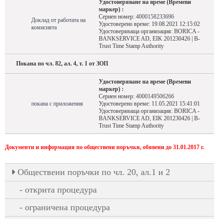
Удостоверяване на време (Времеви
маркер) :
Сериен номер:
4000158233696
Доклад от работата на
Удостоверено време: 19.08.2021 12:15:02
комисията
Удостоверяваща организация: BORICA -
BANKSERVICE AD, EIK 201230426 | B-
Trust Time Stamp Authority
Покана по чл. 82, ал. 4, т. 1 от ЗОП
Удостоверяване на време (Времеви
маркер) :
Сериен номер:
4000149506266
покана с приложения
Удостоверено време: 11.05.2021 15:41:01
Удостоверяваща организация: BORICA -
BANKSERVICE AD, EIK 201230426 | B-
Trust Time Stamp Authority
Документи и информация по обществени поръчки, обявени до 31.01.2017 г.
Oбществени поръчки по чл. 20, ал.1 и 2
открита процедура
ограничена процедура