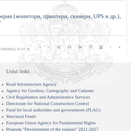
рия (монитори, принтери, скенери, UPS и др.),
”
(current)
(current)
(current)
(current)
(current)
«
<
32
33
34
35
36
>
»
СТРАНИЦА 36 ОТ 36
Usful links
Road Infrastructure Agency
Agency for Geodesy, Cartography and Cadastre
Civil Registration and Administrative Services
Directorate for National Construction Control
Fund for local authorities and governments (FLAG)
Structural Funds
European Union Agency for Fundamental Rights
Program "Development of the regions" 2021-2027