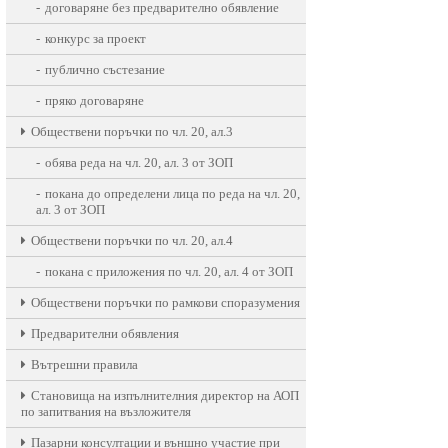
договаряне без предварително обявление
конкурс за проект
публично състезание
пряко договаряне
Oбществени поръчки по чл. 20, ал.3
обява реда на чл. 20, ал. 3 от ЗОП
покана до определени лица по реда на чл. 20,
ал. 3 от ЗОП
Oбществени поръчки по чл. 20, ал.4
покана с приложения по чл. 20, ал. 4 от ЗОП
Обществени поръчки по рамкови споразумения
Предварителни обявления
Вътрешни правила
Становища на изпълнителния директор на АОП
по запитвания на възложителя
Пазарни консултации и външно участие при