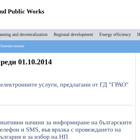
and Public Works
anning and decentralization
Regional development
Energy efficiency
H
блични покани
реди 01.10.2014
 електронните услуги, предлагани от ГД "ГРАО"
нативни начини за информиране на българските
телефон и SMS, във връзка с провеждането на
България и за избор на НП