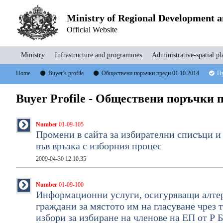
Ministry of Regional Development 
Official Website
Ministry
Infrastructure and programmes
Administrative-spatial pl
Home
Buyer’s profile
Обществени поръчки преди 01.10.2014
Пу
Buyer Profile - Обществени поръчки п
Number
01-09-105
Промени в сайта за избирателни списъци и
във връзка с изборния процес
2009-04-30 12:10:35
Number
01-09-100
Информационни услуги, осигуряващи алтер
граждани за мястото им на гласуване чрез 
избори за избиране на членове на EП от Р 