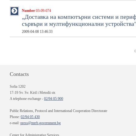
Number
03-09-074
„Доставка на компютърни системи и перифе
сървъри и мултифункционални устройства
2009-04-08 13:46:33
Contacts
Sofia 1202
17-19 Sv. Sv. Kiril i Metodii str.
A telephone exchange -
02/94 05 900
Public Relations, Protocol and International Cooperation Directorate
Phone:
02/94 05 430
e-mail:
press@mrrb.government.bg
Center for Administrative Services