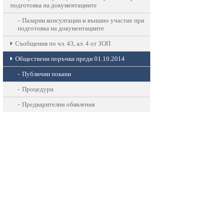
подготовка на документациите
Пазарни консултации и външно участие при
подготовка на документациите
Съобщения по чл. 43, ал. 4 от ЗОП
Обществени поръчки преди 01.10.2014
Публични покани
Процедури
Предварителни обявления