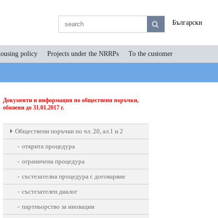
Български
ousing policy
Projects under the NRRPs
To the customer
Документи и информация по обществени поръчки,
обявени до 31.01.2017 г.
Oбществени поръчки по чл. 20, ал.1 и 2
открита процедура
ограничена процедура
състезателна процедура с договаряне
състезателен диалог
партньорство за иновации