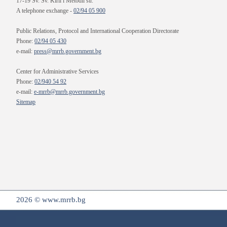
17-19 Sv. Sv. Kiril i Metodii str.
A telephone exchange -
02/94 05 900
Public Relations, Protocol and International Cooperation Directorate
Phone:
02/94 05 430
e-mail:
press@mrrb.government.bg
Center for Administrative Services
Phone:
02/940 54 92
e-mail:
e-mrrb@mrrb.government.bg
Sitemap
2026 © www.mrrb.bg