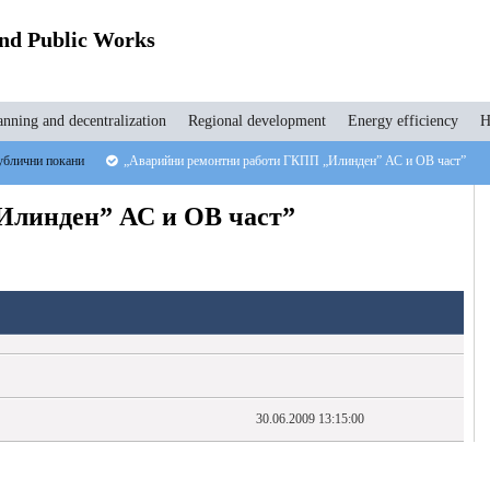
and Public Works
anning and decentralization
Regional development
Energy efficiency
H
блични покани
„Аварийни ремонтни работи ГКПП „Илинден” АС и ОВ част”
Илинден” АС и ОВ част”
30.06.2009 13:15:00