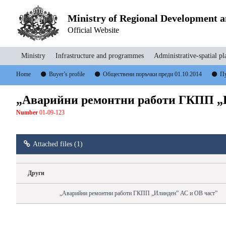
Ministry of Regional Development 
Official Website
Ministry
Infrastructure and programmes
Administrative-spatial pl
Home
Buyer’s profile
Обществени поръчки преди 01.10.2014
Пу
„Аварийни ремонтни работи ГКПП „
Number
01-09-123
Attached files (1)
Други
„Аварийни ремонтни работи ГКПП „Илинден” АС и ОВ част”