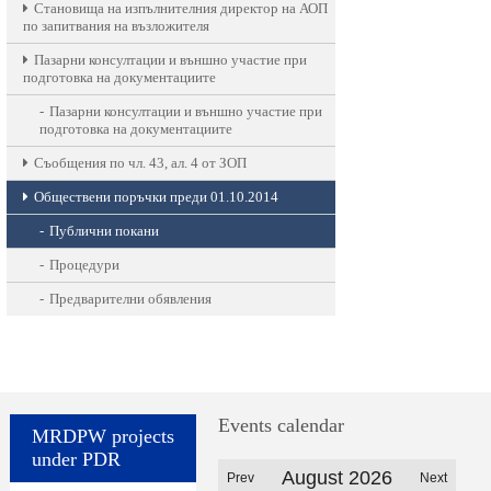
Становища на изпълнителния директор на АОП
по запитвания на възложителя
Пазарни консултации и външно участие при
подготовка на документациите
Пазарни консултации и външно участие при
подготовка на документациите
Съобщения по чл. 43, ал. 4 от ЗОП
Обществени поръчки преди 01.10.2014
Публични покани
Процедури
Предварителни обявления
Events calendar
MRDPW projects
under PDR
August 2026
Prev
Next