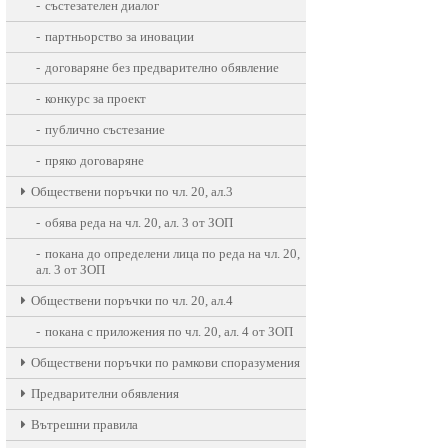
състезателен диалог
партньорство за иновации
договаряне без предварително обявление
конкурс за проект
публично състезание
пряко договаряне
Oбществени поръчки по чл. 20, ал.3
обява реда на чл. 20, ал. 3 от ЗОП
покана до определени лица по реда на чл. 20,
ал. 3 от ЗОП
Oбществени поръчки по чл. 20, ал.4
покана с приложения по чл. 20, ал. 4 от ЗОП
Обществени поръчки по рамкови споразумения
Предварителни обявления
Вътрешни правила