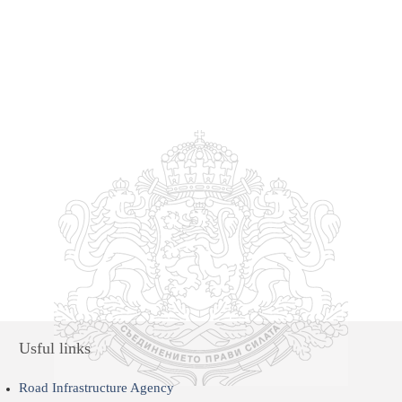
Usful links
Road Infrastructure Agency