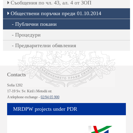
Съобщения по чл. 43, ал. 4 от ЗОП
Обществени поръчки преди 01.10.2014
Публични покани
Процедури
Предварителни обявления
Contacts
Sofia 1202
17-19 Sv. Sv. Kiril i Metodii str.
A telephone exchange -
02/94 05 900
MRDPW projects under PDR