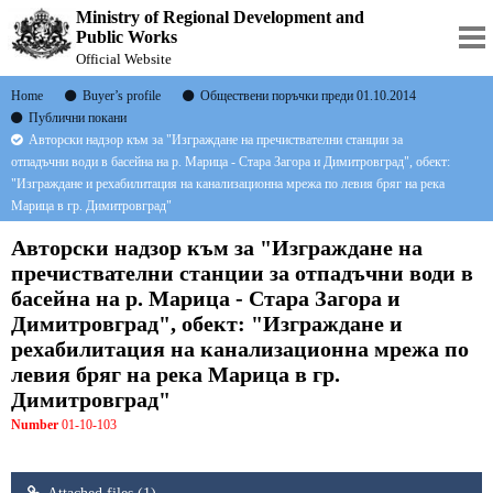
Ministry of Regional Development and
Public Works
Official Website
Home
Buyer’s profile
Обществени поръчки преди 01.10.2014
Публични покани
Авторски надзор към за "Изграждане на пречиствателни станции за
отпадъчни води в басейна на р. Марица - Стара Загора и Димитровград", обект:
"Изграждане и рехабилитация на канализационна мрежа по левия бряг на река
Марица в гр. Димитровград"
Авторски надзор към за "Изграждане на
пречиствателни станции за отпадъчни води в
басейна на р. Марица - Стара Загора и
Димитровград", обект: "Изграждане и
рехабилитация на канализационна мрежа по
левия бряг на река Марица в гр.
Димитровград"
Number
01-10-103