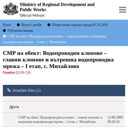
Ministry of Regional Development and
Public Works
Official Website
Home
Buyer’s profile
Обществени поръчки преди 01.10.2014
Публични покани
СМР на обект: Водопроводни клонове – главни клонове и вътрешна
водопроводна мрежа – І етап, с. Михайлово
СМР на обект: Водопроводни клонове –
главни клонове и вътрешна водопроводна
мрежа – І етап, с. Михайлово
Number
02-09-136
Attached files (1)
Други
СМР на обект: Водопроводни клонове – главни клонове и
12.06.2009
вътрешна водопроводна мрежа – І етап, с. Михайлово
09:46:54