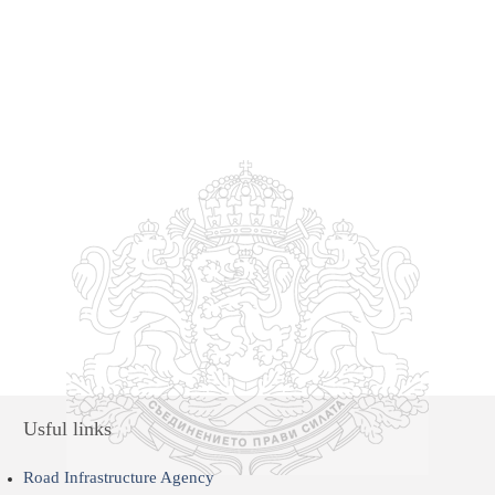
Usful links
Road Infrastructure Agency