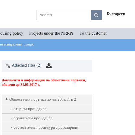
Български
ousing policy
Projects under the NRRPs
To the customer
инвестиционния процес
Attached files (2)
Документи и информация по обществени поръчки,
обявени до 31.01.2017 г.
Oбществени поръчки по чл. 20, ал.1 и 2
открита процедура
ограничена процедура
състезателна процедура с договаряне