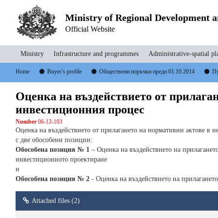
Ministry of Regional Development 
Official Website
Ministry
Infrastructure and programmes
Administrative-spatial pl
Home
Buyer’s profile
Обществени поръчки преди 01.10.2014
Пу
Оценка на въздействието от прилаган
инвестиционния процес
Number
06-12-103
Оценка на въздействието от прилагането на нормативни актове в 
с две обособени позиции:
Обособена позиция № 1
– Оценка на въздействието на прилагането
инвестиционното проектиране
и
Обособена позиция № 2
- Оценка на въздействието на прилагането
Attached files (2)