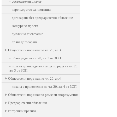
състезателен диалог
партньорство за иновации
договаряне без предварително обявление
конкурс за проект
публично състезание
пряко договаряне
Oбществени поръчки по чл. 20, ал.3
обява реда на чл. 20, ал. 3 от ЗОП
покана до определени лица по реда на чл. 20,
ал. 3 от ЗОП
Oбществени поръчки по чл. 20, ал.4
покана с приложения по чл. 20, ал. 4 от ЗОП
Обществени поръчки по рамкови споразумения
Предварителни обявления
Вътрешни правила