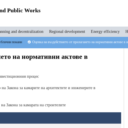
and Public Works
anning and decentralization
Regional development
Energy efficiency
H
блични покани
Оценка на въздействието от прилагането на нормативни актове в 
ето на нормативни актове в
инвестиционния процес
 на Закона за камарите на архитектите и инженерите в
 на Закона за камарата на строителите