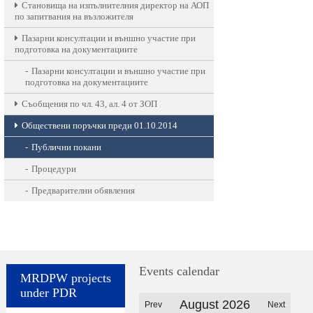
Становища на изпълнителния директор на АОП
по запитвания на възложителя
Пазарни консултации и външно участие при
подготовка на документациите
Пазарни консултации и външно участие при
подготовка на документациите
Съобщения по чл. 43, ал. 4 от ЗОП
Обществени поръчки преди 01.10.2014
Публични покани
Процедури
Предварителни обявления
Events calendar
MRDPW projects
under PDR
August 2026
Prev
Next