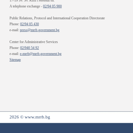
17-19 Sv. Sv. Kiril i Metodii str.
A telephone exchange -
02/94 05 900
Public Relations, Protocol and International Cooperation Directorate
Phone:
02/94 05 430
e-mail:
press@mrrb.government.bg
Center for Administrative Services
Phone:
02/940 54 92
e-mail:
e-mrrb@mrrb.government.bg
Sitemap
2026 © www.mrrb.bg