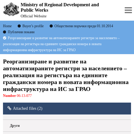
Ministry of Regional Development and
Public Works
Official Website
Home
Buyer’s profile
Обществени поръчки преди 01.10.2014
Публични покани
Реорганизиране и развитие на автоматизираните регистри за населението –
реализация на регистъра на единните граждански номера в новата
информационна инфраструктура на ИС за ГРАО
Реорганизиране и развитие на
автоматизираните регистри за населението –
реализация на регистъра на единните
граждански номера в новата информационна
инфраструктура на ИС за ГРАО
Number
06-13-077
Attached files (2)
Други