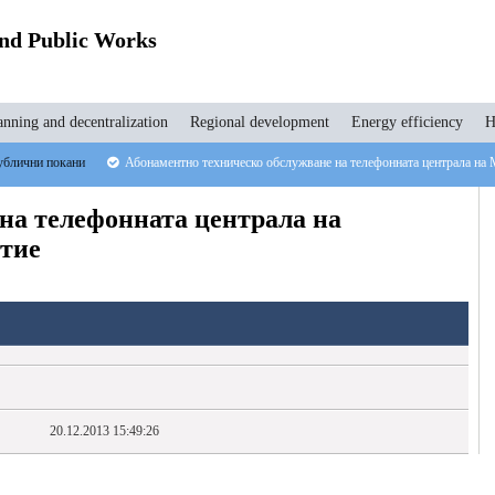
and Public Works
anning and decentralization
Regional development
Energy efficiency
H
блични покани
Абонаментно техническо обслужване на телефонната централа на 
на телефонната централа на
итие
20.12.2013 15:49:26