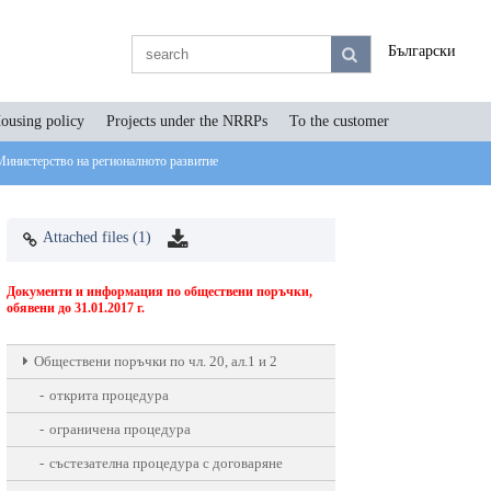
Български
ousing policy
Projects under the NRRPs
To the customer
Министерство на регионалното развитие
Attached files (1)
Документи и информация по обществени поръчки,
обявени до 31.01.2017 г.
Oбществени поръчки по чл. 20, ал.1 и 2
открита процедура
ограничена процедура
състезателна процедура с договаряне