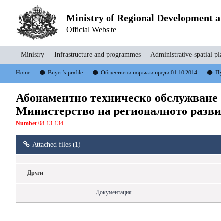
Ministry of Regional Development 
Official Website
Ministry
Infrastructure and programmes
Administrative-spatial pl
Home
Buyer’s profile
Обществени поръчки преди 01.10.2014
Пу
Абонаментно техническо обслужване 
Министерство на регионалното разв
Number
08-13-134
Attached files (1)
Други
Документация