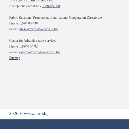
17-19 Sv. Sv. Kiril i Metodii str.
A telephone exchange -
02/94 05 900
Public Relations, Protocol and International Cooperation Directorate
Phone:
02/94 05 430
e-mail:
press@mrrb.government.bg
Center for Administrative Services
Phone:
02/940 54 92
e-mail:
e-mrrb@mrrb.government.bg
Sitemap
2026 © www.mrrb.bg