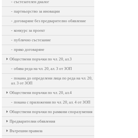
състезателен диалог
партньорство за иновации
договаряне без предварително обявление
конкурс за проект
публично състезание
пряко договаряне
Oбществени поръчки по чл. 20, ал.3
обява реда на чл. 20, ал. 3 от ЗОП
покана до определени лица по реда на чл. 20,
ал. 3 от ЗОП
Oбществени поръчки по чл. 20, ал.4
покана с приложения по чл. 20, ал. 4 от ЗОП
Обществени поръчки по рамкови споразумения
Предварителни обявления
Вътрешни правила