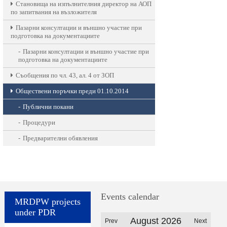
Становища на изпълнителния директор на АОП
по запитвания на възложителя
Пазарни консултации и външно участие при
подготовка на документациите
Пазарни консултации и външно участие при
подготовка на документациите
Съобщения по чл. 43, ал. 4 от ЗОП
Обществени поръчки преди 01.10.2014
Публични покани
Процедури
Предварителни обявления
Events calendar
MRDPW projects
under PDR
August 2026
Prev
Next