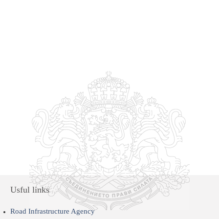
Usful links
Road Infrastructure Agency