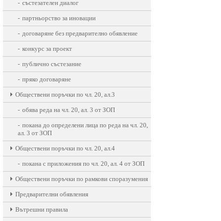
състезателен диалог
партньорство за иновации
договаряне без предварително обявление
конкурс за проект
публично състезание
пряко договаряне
Oбществени поръчки по чл. 20, ал.3
обява реда на чл. 20, ал. 3 от ЗОП
покана до определени лица по реда на чл. 20,
ал. 3 от ЗОП
Oбществени поръчки по чл. 20, ал.4
покана с приложения по чл. 20, ал. 4 от ЗОП
Обществени поръчки по рамкови споразумения
Предварителни обявления
Вътрешни правила