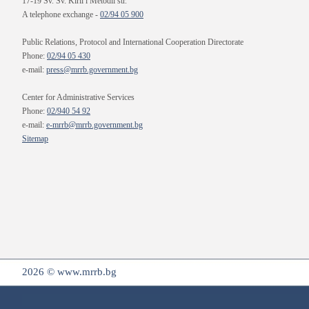
17-19 Sv. Sv. Kiril i Metodii str.
A telephone exchange -
02/94 05 900
Public Relations, Protocol and International Cooperation Directorate
Phone:
02/94 05 430
e-mail:
press@mrrb.government.bg
Center for Administrative Services
Phone:
02/940 54 92
e-mail:
e-mrrb@mrrb.government.bg
Sitemap
2026 © www.mrrb.bg