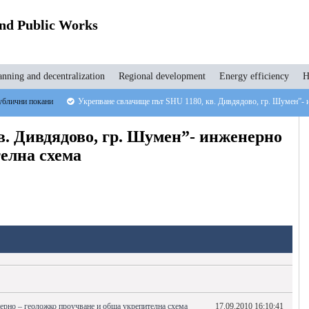
and Public Works
anning and decentralization
Regional development
Energy efficiency
H
блични покани
Укрепване свлачище път SHU 1180, кв. Дивдядово, гр. Шумен”- 
в. Дивдядово, гр. Шумен”- инженерно
елна схема
ерно – геоложко проучване и обща укрепителна схема
17.09.2010 16:10:41