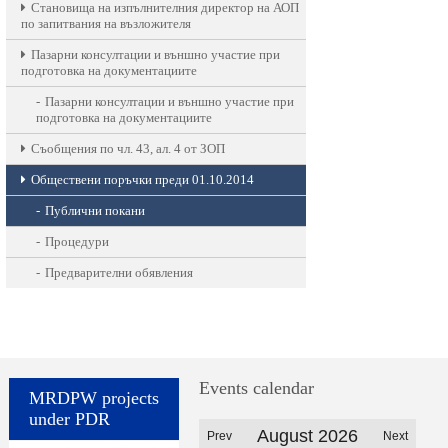
Становища на изпълнителния директор на АОП
по запитвания на възложителя
Пазарни консултации и външно участие при
подготовка на документациите
Пазарни консултации и външно участие при
подготовка на документациите
Съобщения по чл. 43, ал. 4 от ЗОП
Обществени поръчки преди 01.10.2014
Публични покани
Процедури
Предварителни обявления
Events calendar
MRDPW projects
under PDR
August 2026
Prev
Next