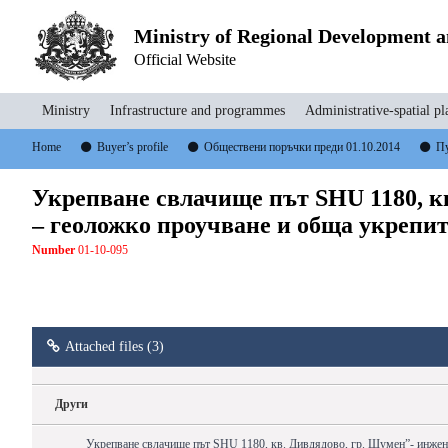
Ministry of Regional Development 
Official Website
Ministry
Infrastructure and programmes
Administrative-spatial pl
Home
Buyer’s profile
Обществени поръчки преди 01.10.2014
Пу
Укрепване свлачище път SHU 1180, к
– геоложко проучване и обща укрепит
Number
01-10-095
Attached files (3)
Други
Укрепване свлачище път SHU 1180, кв. Дивдядово, гр. Шумен”- инжен