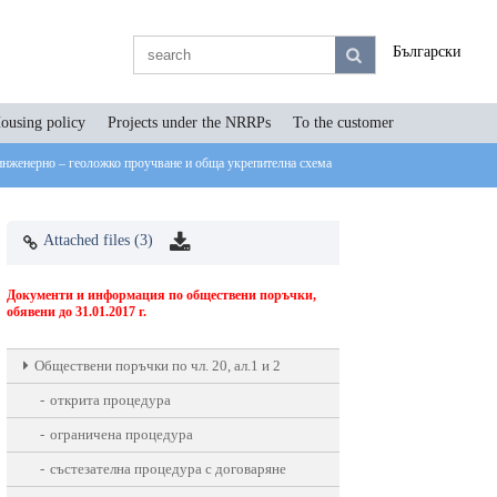
Български
ousing policy
Projects under the NRRPs
To the customer
инженерно – геоложко проучване и обща укрепителна схема
Attached files (3)
Документи и информация по обществени поръчки,
обявени до 31.01.2017 г.
Oбществени поръчки по чл. 20, ал.1 и 2
открита процедура
ограничена процедура
състезателна процедура с договаряне