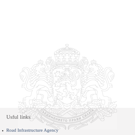
Usful links
Road Infrastructure Agency