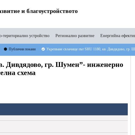
звитие и благоустройството
-териториално устройство
Регионално развитие
Енергийна ефекти
Публични покани
Укрепване свлачище път SHU 1180, кв. Дивдядово, гр. Ш
в. Дивдядово, гр. Шумен”- инженерно
елна схема