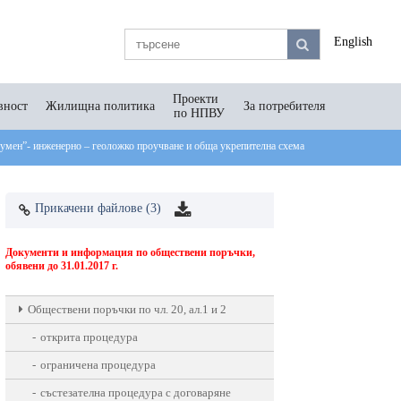
English
Проекти
вност
Жилищна политика
За потребителя
по НПВУ
умен”- инженерно – геоложко проучване и обща укрепителна схема
Прикачени файлове (3)
Документи и информация по обществени поръчки,
обявени до 31.01.2017 г.
Oбществени поръчки по чл. 20, ал.1 и 2
открита процедура
ограничена процедура
състезателна процедура с договаряне