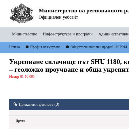
Министерство на регионалното ра
Официален уебсайт
Министерство
Инфраструктура и програми
Административно
Начало
Профил на купувача
Обществени поръчки преди 01.10.2014
Укрепване свлачище път SHU 1180, к
– геоложко проучване и обща укрепит
Номер
01-10-095
Прикачени файлове (3)
Други