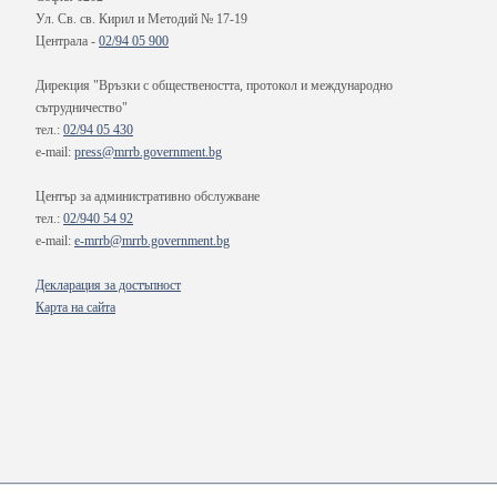
Ул. Св. св. Кирил и Методий № 17-19
Централа -
02/94 05 900
Дирекция "Връзки с обществеността, протокол и международно
сътрудничество"
тел.:
02/94 05 430
e-mail:
press@mrrb.government.bg
Център за административно обслужване
тел.:
02/940 54 92
e-mail:
e-mrrb@mrrb.government.bg
Декларация за достъпност
Карта на сайта