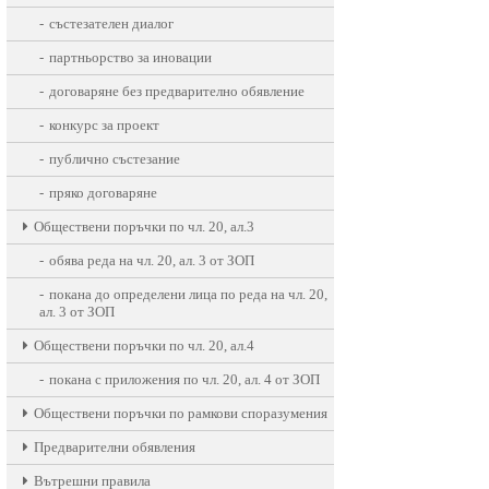
състезателен диалог
партньорство за иновации
договаряне без предварително обявление
конкурс за проект
публично състезание
пряко договаряне
Oбществени поръчки по чл. 20, ал.3
обява реда на чл. 20, ал. 3 от ЗОП
покана до определени лица по реда на чл. 20,
ал. 3 от ЗОП
Oбществени поръчки по чл. 20, ал.4
покана с приложения по чл. 20, ал. 4 от ЗОП
Обществени поръчки по рамкови споразумения
Предварителни обявления
Вътрешни правила