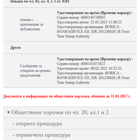
Покана по чл. 82, ал. 4, т. 1 от ЗОП
Удостоверяване на време (Времеви маркер) :
Сериен номер:
4000140738993
покана с
Удостоверено време: 21.01.2021 11:08:53
приложения за
Удостоверяваща организация: BORICA -
публикуване
BANKSERVICE AD, EIK 201230426 | B-Trust
Time Stamp Authority
Други
Удостоверяване на време (Времеви маркер) :
Сериен номер:
4000141875823
Съобщение за
Удостоверено време: 08.02.2021 16:35:32
отваряне на ценови
Удостоверяваща организация: BORICA -
предложения
BANKSERVICE AD, EIK 201230426 | B-Trust
Time Stamp Authority
Документи и информация по обществени поръчки, обявени до 31.01.2017 г.
Oбществени поръчки по чл. 20, ал.1 и 2
открита процедура
ограничена процедура