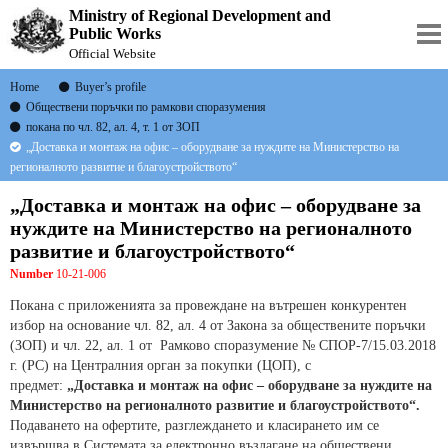
Ministry of Regional Development and
Public Works
Official Website
Home
Buyer’s profile
Обществени поръчки по рамкови споразумения
покана по чл. 82, ал. 4, т. 1 от ЗОП
„Доставка и монтаж на офис – оборудване за нуждите на Министерство на
регионалното развитие и благоустройството“
„Доставка и монтаж на офис – оборудване за
нуждите на Министерство на регионалното
развитие и благоустройството“
Number
10-21-006
Покана с приложенията за провеждане на вътрешен конкурентен
избор на основание чл. 82, ал. 4 от Закона за обществените поръчки
(ЗОП) и чл. 22, ал. 1 от Рамково споразумение № СПОР-7/15.03.2018
г. (РС) на Централния орган за покупки (ЦОП), с
предмет:
„Доставка и монтаж на офис – оборудване за нуждите на
Министерство на регионалното развитие и благоустройството“
.
Подаването на офертите, разглеждането и класирането им се
извършва в Системата за електронно възлагане на обществени