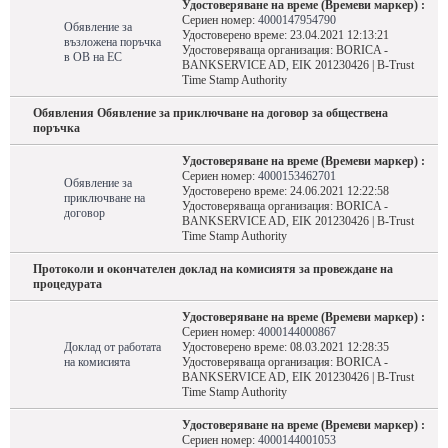
Удостоверяване на време (Времеви маркер) :
Сериен номер:
4000147954790
Обявление за
Удостоверено време: 23.04.2021 12:13:21
възложена поръчка
Удостоверяваща организация: BORICA -
в ОВ на ЕС
BANKSERVICE AD, EIK 201230426 | B-Trust
Time Stamp Authority
Обявления Обявление за приключване на договор за обществена
поръчка
Удостоверяване на време (Времеви маркер) :
Сериен номер:
4000153462701
Обявление за
Удостоверено време: 24.06.2021 12:22:58
приключване на
Удостоверяваща организация: BORICA -
договор
BANKSERVICE AD, EIK 201230426 | B-Trust
Time Stamp Authority
Протоколи и окончателен доклад на комисиятя за провеждане на
процедурата
Удостоверяване на време (Времеви маркер) :
Сериен номер:
4000144000867
Доклад от работата
Удостоверено време: 08.03.2021 12:28:35
на комисията
Удостоверяваща организация: BORICA -
BANKSERVICE AD, EIK 201230426 | B-Trust
Time Stamp Authority
Удостоверяване на време (Времеви маркер) :
Сериен номер:
4000144001053