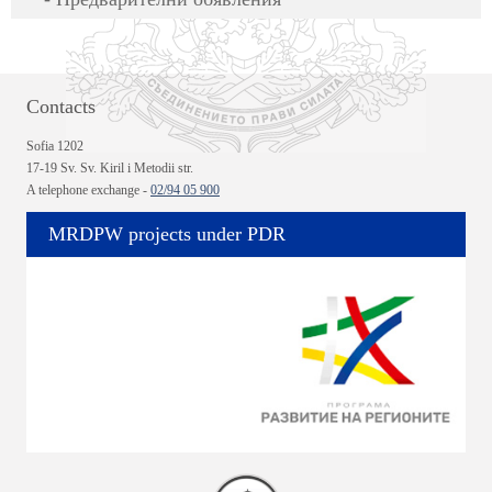
Contacts
Sofia 1202
17-19 Sv. Sv. Kiril i Metodii str.
A telephone exchange -
02/94 05 900
MRDPW projects under PDR