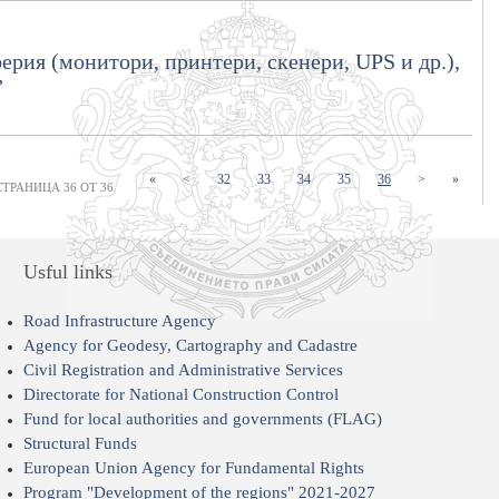
рия (монитори, принтери, скенери, UPS и др.),
”
(current)
(current)
(current)
(current)
(current)
«
<
32
33
34
35
36
>
»
СТРАНИЦА 36 ОТ 36
Usful links
Road Infrastructure Agency
Agency for Geodesy, Cartography and Cadastre
Civil Registration and Administrative Services
Directorate for National Construction Control
Fund for local authorities and governments (FLAG)
Structural Funds
European Union Agency for Fundamental Rights
Program "Development of the regions" 2021-2027