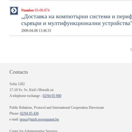
Number
03-09-074
„Доставка на компютърни системи и перифе
сървъри и мултифункционални устройства
2009-04-08 13:46:33
Contacts
Sofia 1202
17-19 Sv. Sv. Kiril i Metodii str.
A telephone exchange -
02/94 05 900
Public Relations, Protocol and International Cooperation Directorate
Phone:
02/94 05 430
e-mail:
press@mrrb.government.bg
Center for Administrative Services