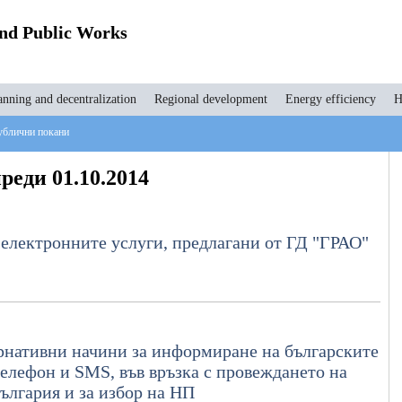
and Public Works
anning and decentralization
Regional development
Energy efficiency
H
блични покани
реди 01.10.2014
 електронните услуги, предлагани от ГД "ГРАО"
нативни начини за информиране на българските
телефон и SMS, във връзка с провеждането на
България и за избор на НП