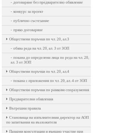
договаряне без предварително обявление
конкурс за проект
публично състезание
пряко договаряне
Oбществени поръчки по чл. 20, ал.3
обява реда на чл. 20, ал. 3 от ЗОП
покана до определени лица по реда на чл. 20,
ал. 3 от ЗОП
Oбществени поръчки по чл. 20, ал.4
покана с приложения по чл. 20, ал. 4 от ЗОП
Обществени поръчки по рамкови споразумения
Предварителни обявления
Вътрешни правила
Становища на изпълнителния директор на АОП
по запитвания на възложителя
Пазарни консултации и външно участие при