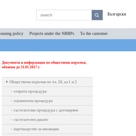
Български
ousing policy
Projects under the NRRPs
To the customer
Документи и информация по обществени поръчки,
обявени до 31.01.2017 г.
Oбществени поръчки по чл. 20, ал.1 и 2
открита процедура
ограничена процедура
състезателна процедура с договаряне
състезателен диалог
партньорство за иновации