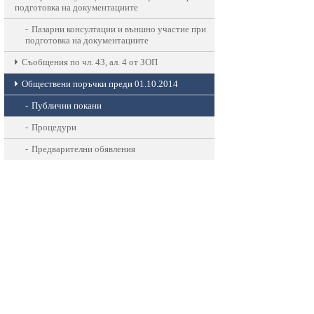
подготовка на документациите
Пазарни консултации и външно участие при
подготовка на документациите
Съобщения по чл. 43, ал. 4 от ЗОП
Обществени поръчки преди 01.10.2014
Публични покани
Процедури
Предварителни обявления