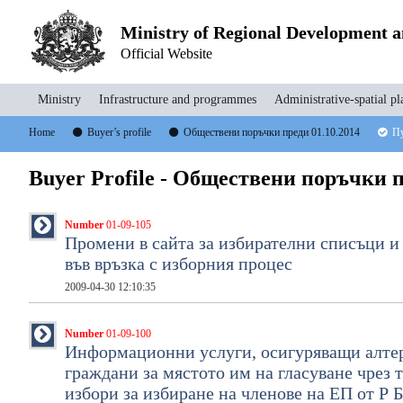
Ministry of Regional Development 
Official Website
Ministry
Infrastructure and programmes
Administrative-spatial pl
Home
Buyer’s profile
Обществени поръчки преди 01.10.2014
Пу
Buyer Profile - Обществени поръчки п
Number
01-09-105
Промени в сайта за избирателни списъци и
във връзка с изборния процес
2009-04-30 12:10:35
Number
01-09-100
Информационни услуги, осигуряващи алтер
граждани за мястото им на гласуване чрез 
избори за избиране на членове на EП от Р 