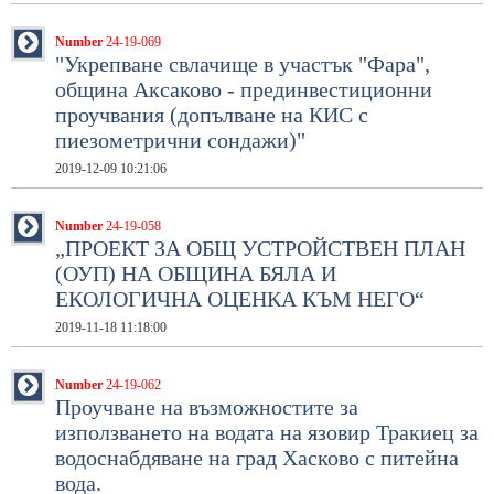
Number
24-19-069
"Укрепване свлачище в участък "Фара",
община Аксаково - прединвестиционни
проучвания (допълване на КИС с
пиезометрични сондажи)"
2019-12-09 10:21:06
Number
24-19-058
„ПРОЕКТ ЗА ОБЩ УСТРОЙСТВЕН ПЛАН
(ОУП) НА ОБЩИНА БЯЛА И
ЕКОЛОГИЧНА ОЦЕНКА КЪМ НЕГО“
2019-11-18 11:18:00
Number
24-19-062
Проучване на възможностите за
използването на водата на язовир Тракиец за
водоснабдяване на град Хасково с питейна
вода.