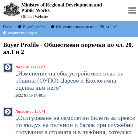
Ministry of Regional Development and
Public Works
Official Website
Home
Buyer’s profile
Oбществени поръчки по чл. 20, ал.1 и 2
открита процедура
Buyer Profile - Oбществени поръчки по чл. 20,
ал.1 и 2
Number
06-15-002
„Изменение на общ устройствен план на
община (ОУПО) Царево и Екологична
оценка към него“
2022-05-19 14:40:37
Number
05-15-074
„Осигуряване на самолетни билети за превоз
по въздух на пътници и багаж при служебни
пътувания в страната и в чужбина, хотелско