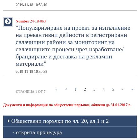
2019-11-18 10:53:10
Number
24-19-063
"Популяризиране на проект за изпълнение
на превантивни дейности в регистрирани
свлачищни райони за мониторинг на
свлачищните процеси чрез изработване/
брандиране и доставка на рекламни
материали"
2019-11-18 10:35:38
(current)
(current)
(current)
(current)
(current)
«
<
1
2
3
4
5
>
»
СТРАНИЦА 1 ОТ 7
Документи и информация по обществени поръчки, обявени до 31.01.2017 г.
Oбществени поръчки по чл. 20, ал.1 и 2
открита процедура