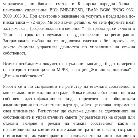
управители, по банкова сметка в Българска народна банка –
централно управление: BIC: BNBGBGSD, IBAN: BG86 BNBG 9661
3000 1663 01. При електронно заявяване на услугата е предвидена по-
ниска такса – 72 евро. Много важен детайл е, че вече фирмите имат
застраховка „Професионална отговорност“. Тя трябва да се сключи в
15-дневен срок от получаване на удостоверение за регистрация.
Застраховката трябва да се подновява ежегодно без прекъсване,
докато фирмата упражнява дейността по управление на етажна
собственост.
Всички необходими документи и указания могат да бъдат намерени
на интернет страницата на МРРБ, в секция „Жилищна политика“ –
„Етажна собственост“.
Работи се и по създаването на регистър на етажната собственост в
многофамилните жилищни сгради. Всяка етажна собственост ще има
собствен идентификационен код, определен от общинската
администрация по съответната партида, който ще остава непроменен
след вписването. Регистърът ще съдържа данни за сдруженията на
собствениците и управителните съвети (управителите) на сгради или
отделни входове в режим на етажна собственост, както и
правомощията на компетентните административни органи, свързани
с вписването, актуализирането и заличаването на информацията в