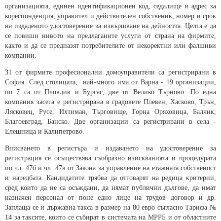
организацията, единен идентификационен код, седалище и адрес за
кореспонденция, управител и действителен собственик, номер и срок
на издаденото удостоверение за извършване на дейността. Целта е да
се повиши нивото на предлаганите услуги от страна на фирмите,
както и да се предпазят потребителите от некоректни или фалшиви
компании.
31 от фирмите професионални домоуправители са регистрирани в
София. След столицата, най-много има от Варна - 19 организации,
по 7 са от Пловдив и Бургас, две от Велико Търново. По една
компания засега е регистрирана в градовете Плевен, Хасково, Трън,
Лясковец, Русе, Ихтиман, Търговище, Горна Оряховица, Балчик,
Благоевград, Банско. Две организации са регистрирани в села -
Елешница и Калипетрово.
Вписването в регистъра и издаването на удостоверение за
регистрация се осъществява съобразно изискванията и процедурата
по чл. 47б и чл. 47в от Закона за управление на етажната собственост
и наредбата. Кандидатите трябва да отговарят на редица критерии,
сред които да не са осъждани, да нямат публични дългове, да имат
назначен персонал от поне едно лице на трудов договор и др.
Заплаща се и държавна такса в размер на 80 евро съгласно Тарифа №
14 за таксите, които се събират в системата на МРРБ и от областните