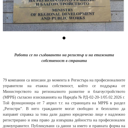
Работи се по създаването на регистър и на етажната
собственост в страната
79 компании са вписани до момента в Регистъра на професионалните
управители на етажна собственост, който се поддържа от
Министерството на регионалното развитие и благоустройството
(МРРБ) съгласно изискванията на Наредба № РД-02-20-1/05.02.2026 г.
Той функционира от 7 април т.г. на страницата на МРРБ в раздел
„Регистри“. В него гражданите могат свободно и безплатно да
направят справка за това дали дадено юридическо лице е надлежно
регистрирано и има право да извършва дейността на професионален
домоуправител. Публикувани са данни за името и правната форма на