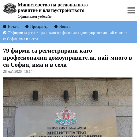
Министерство на регионалното
развитие и благоустройството
Официален уебсайт
Начало
Пресцентър
Новини
79 фирми са регистрирани като професионални домоуправители, най-много в
са София, има и в села
79 фирми са регистрирани като
професионални домоуправители, най-много в
са София, има и в села
28 май 2026 | 16:14