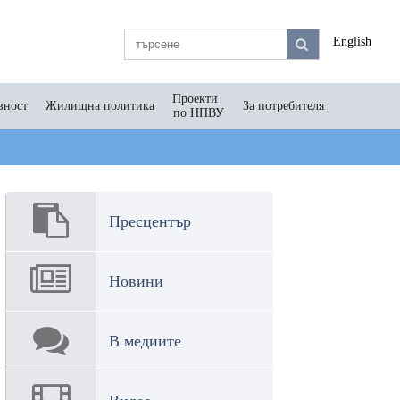
English
Проекти
вност
Жилищна политика
За потребителя
по НПВУ
Пресцентър
Новини
В медиите