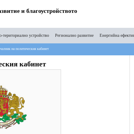
звитие и благоустройството
-териториално устройство
Регионално развитие
Енергийна ефекти
чалник на политическия кабинет
еския кабинет