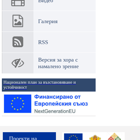
Видео
Галерия
RSS
Версия за хора с
намалено зрение
Национален план за възстановяване и
устойчивост
Проекти на