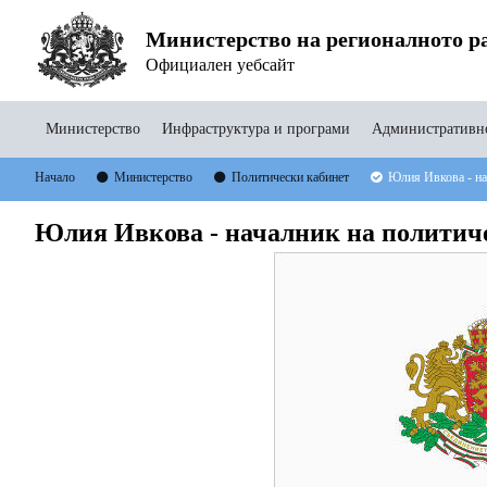
Министерство на регионалното ра
Официален уебсайт
Министерство
Инфраструктура и програми
Административно
Начало
Министерство
Политически кабинет
Юлия Ивкова - на
Юлия Ивкова - началник на политич