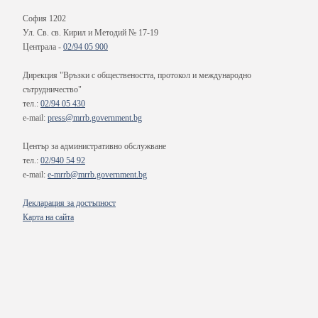
София 1202
Ул. Св. св. Кирил и Методий № 17-19
Централа -
02/94 05 900
Дирекция "Връзки с обществеността, протокол и международно
сътрудничество"
тел.:
02/94 05 430
e-mail:
press@mrrb.government.bg
Център за административно обслужване
тел.:
02/940 54 92
e-mail:
e-mrrb@mrrb.government.bg
Декларация за достъпност
Карта на сайта