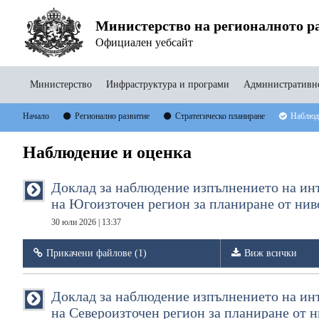
Министерство на регионалното ра
Официален уебсайт
Министерство
Инфраструктура и програми
Административно
Начало
Регионално развитие
Стратегическо планиране
Наблюде
Наблюдение и оценка
Доклад за наблюдение изпълнението на инт
на Югоизточен регион за планиране от ниво 
30 юли 2026 | 13:37
Прикачени файлове (1)
Виж всички
Доклад за наблюдение изпълнението на инт
на Североизточен регион за планиране от ни