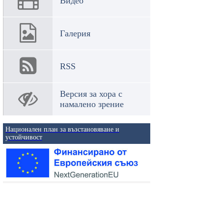
Видео
Галерия
RSS
Версия за хора с
намалено зрение
Национален план за възстановяване и
устойчивост