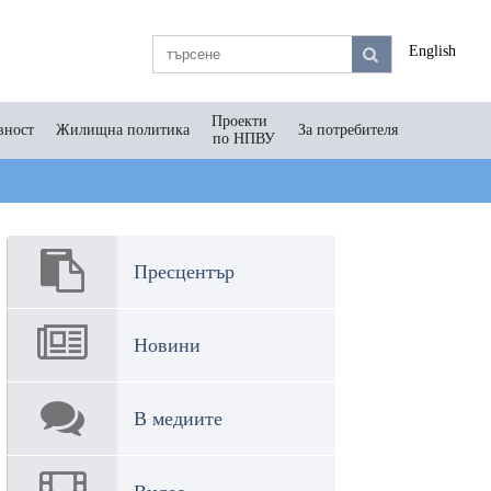
English
Проекти
вност
Жилищна политика
За потребителя
по НПВУ
Пресцентър
Новини
В медиите