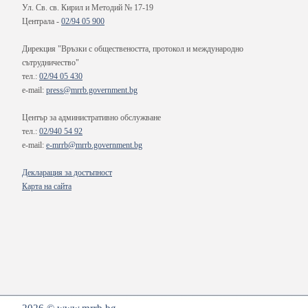
Ул. Св. св. Кирил и Методий № 17-19
Централа -
02/94 05 900
Дирекция "Връзки с обществеността, протокол и международно
сътрудничество"
тел.:
02/94 05 430
e-mail:
press@mrrb.government.bg
Център за административно обслужване
тел.:
02/940 54 92
e-mail:
e-mrrb@mrrb.government.bg
Декларация за достъпност
Карта на сайта