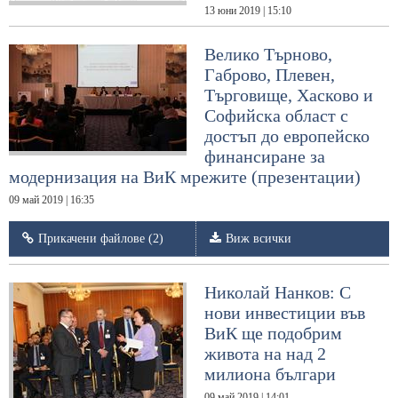
13 юни 2019 | 15:10
Велико Търново,
Габрово, Плевен,
Търговище, Хасково и
Софийска област с
достъп до европейско
финансиране за
модернизация на ВиК мрежите (презентации)
09 май 2019 | 16:35
Прикачени файлове (2)
Виж всички
Николай Нанков: С
нови инвестиции във
ВиК ще подобрим
живота на над 2
милиона българи
09 май 2019 | 14:01