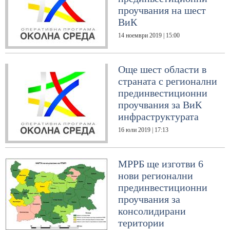
проучвания на шест
ВиК
14 ноември 2019 | 15:00
Още шест области в
страната с регионални
прединвестиционни
проучвания за ВиК
инфраструктурата
16 юли 2019 | 17:13
МРРБ ще изготви 6
нови регионални
прединвестиционни
проучвания за
консолидирани
територии