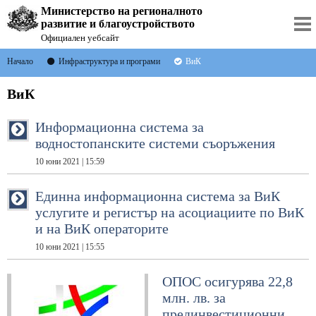
Министерство на регионалното
развитие и благоустройството
Официален уебсайт
Начало
Инфраструктура и програми
ВиК
ВиК
Информационна система за
водностопанските системи съоръжения
10 юни 2021 | 15:59
Единна информационна система за ВиК
услугите и регистър на асоциациите по ВиК
и на ВиК операторите
10 юни 2021 | 15:55
ОПОС осигурява 22,8
млн. лв. за
прединвестиционни