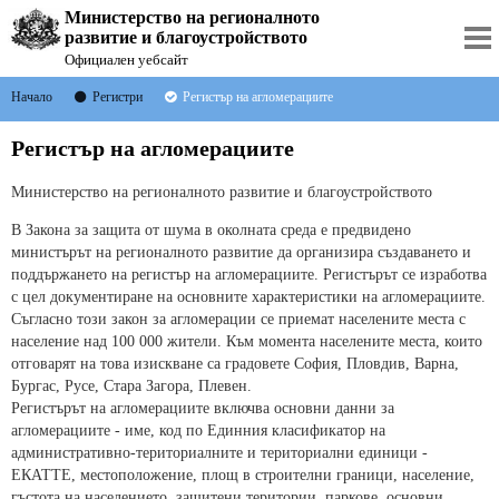
Министерство на регионалното
развитие и благоустройството
Официален уебсайт
Начало
Регистри
Регистър на агломерациите
Регистър на агломерациите
Министерство на регионалното развитие и благоустройството
В Закона за защита от шума в околната среда е предвидено
министърът на регионалното развитие да организира създаването и
поддържането на регистър на агломерациите. Регистърът се изработва
с цел документиране на основните характеристики на агломерациите.
Съгласно този закон за агломерации се приемат населените места с
население над 100 000 жители. Към момента населените места, които
отговарят на това изискване са градовете София, Пловдив, Варна,
Бургас, Русе, Стара Загора, Плевен.
Регистърът на агломерациите включва основни данни за
агломерациите - име, код по Единния класификатор на
административно-териториалните и териториални единици -
ЕКАТТЕ, местоположение, площ в строителни граници, население,
гъстота на населението, защитени територии, паркове, основни