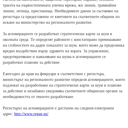
трасета на първостепенната улична мрежа, жп линии, трамвайни
линии, летища, пристанища. Необходимите данни за съставяне на
регистъра са предоставени от кметовете на съответните общини по
искане на министерство на регионалното развитие.
За агломерациите се разработват стратегически карти за шум в
околната среда. Те определят районите с констатирано превишаване
на стойностите на даден показател за шум, което може да предизвика
вредно въздействие върху здравето на хората. За управление,
предотвратяване и намаляване на шума в агломерациите се
разработват планове за действие.
Ежегодно до края на февруари в съответствие с регистъра,
министърът на регионалното развитие определя агломерациите, които
подлежат на разработване на стратегически карти за шум и планове
за действие и незабавно уведомява съответните общински органи за
необходимостта от тяхното разработване.
Регистърът на агломерациите е достъпен на следния електронен
адрес:
http://www.regag.eu/
.