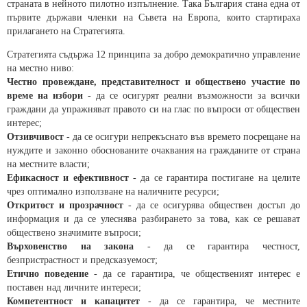
страната в нейното пилотно изпълнение. Така България стана една от
първите държави членки на Съвета на Европа, които стартираха
прилагането на Стратегията.
Стратегията съдържа 12 принципа за добро демократично управление
на местно ниво:
Честно провеждане, представителност и обществено участие по
време на избори
- да се осигурят реални възможности за всички
граждани да упражняват правото си на глас по въпроси от обществен
интерес;
Отзивчивост
- да се осигури непрекъснато във времето посрещане на
нуждите и законно обоснованите очаквания на гражданите от страна
на местните власти;
Ефикасност и ефективност
- да се гарантира постигане на целите
чрез оптимално използване на наличните ресурси;
Откритост и прозрачност
- да се осигурява обществен достъп до
информация и да се улеснява разбирането за това, как се решават
обществено значимите въпроси;
Върховенство на закона
- да се гарантира честност,
безпристрастност и предсказуемост;
Етично поведение
- да се гарантира, че общественият интерес е
поставен над личните интереси;
Компетентност и капацитет
- да се гарантира, че местните