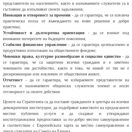
представители на населението, както и назначаемите служители са в
състояние да изпълняват своите задължения;
Иновации и отвореност за промени
- да се гарантира, че се извлича
практическа полза от въвеждането на нови решения и добри
практики;
Устойчивост и дългосрочна ориентация
- да се взимат под
внимание интересите на бъдещите поколения;
Стабилно финансово управление
- да се гарантира целенасочено и
продуктивно използване на обществените фондове;
Човешки права, културно разнообразие и социално единство
- да
се гарантира, че са защитени всички граждани и е зачетено
човешкото им достойнство, както и това, че никой от тях не е
дискриминиран или изключен от обществения живот;
Отчетност
- да се гарантира, че избираемите представители на
властта и назначаемите общински служители поемат и носят
отговорност за своите действия.
Целите на Стратегията са да поставят гражданите в центъра на всички
демократични институции; да подобряват качеството на предлаганите
местни публични услуги и да създават и утвърждават
институционални предпоставки за по-добро местно самоуправление
в съответствие с Европейската харта за местно самоуправление и
други стандарти на Съвета на Европа.