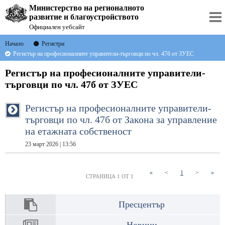
Министерство на регионалното
развитие и благоустройството
Официален уебсайт
Начало
Регистри
Регистър на професионалните управители-търговци по чл. 47б от ЗУЕС
Регистър на професионалните управители-
търговци по чл. 47б от ЗУЕС
Регистър на професионалните управители-
търговци по чл. 47б от Закона за управление
на етажната собственост
23 март 2026 | 13:56
(current)
«
<
1
>
»
СТРАНИЦА 1 ОТ 1
Пресцентър
Новини