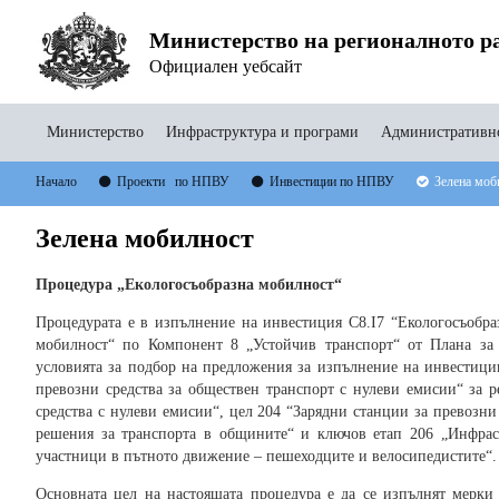
Министерство на регионалното ра
Официален уебсайт
Министерство
Инфраструктура и програми
Административно
Начало
Проекти по НПВУ
Инвестиции по НПВУ
Зелена моб
Зелена мобилност
Процедура „Екологосъобразна мобилност
“
Процедурата е в изпълнение на инвестиция C8.I7 “Екологосъобра
мобилност“ по Компонент 8 „Устойчив транспорт“ от Плана за 
условията за подбор на предложения за изпълнение на инвестиции
превозни средства за обществен транспорт с нулеви емисии“ за р
средства с нулеви емисии“, цел 204 “Зарядни станции за превозн
решения за транспорта в общините“ и ключов етап 206 „Инфраст
участници в пътното движение – пешеходците и велосипедистите“.
Основната цел на настоящата процедура е да се изпълнят мерки