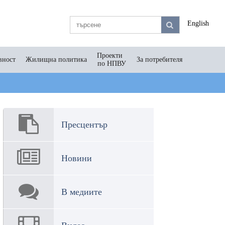
English
Проекти
вност
Жилищна политика
За потребителя
по НПВУ
Пресцентър
Новини
В медиите