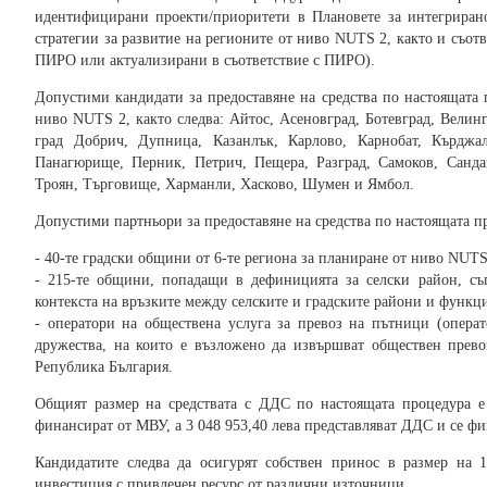
идентифицирани проекти/приоритети в Плановете за интегрира
стратегии за развитие на регионите от ниво NUTS 2, както и съот
ПИРО или актуализирани в съответствие с ПИРО).
Допустими кандидати за предоставяне на средства по настоящата 
ниво NUTS 2, както следва: Айтос, Асеновград, Ботевград, Велин
град Добрич, Дупница, Казанлък, Карлово, Карнобат, Кърджа
Панагюрище, Перник, Петрич, Пещера, Разград, Самоков, Санда
Троян, Търговище, Харманли, Хасково, Шумен и Ямбол.
Допустими партньори за предоставяне на средства по настоящата пр
- 40-те градски общини от 6-те региона за планиране от ниво NUTS
- 215-те общини, попадащи в дефиницията за селски район, съг
контекста на връзките между селските и градските райони и функц
- оператори на обществена услуга за превоз на пътници (опера
дружества, на които е възложено да извършват обществен прев
Република България.
Общият размер на средствата с ДДС по настоящата процедура е 
финансират от МВУ, а 3 048 953,40 лева представляват ДДС и се ф
Кандидатите следва да осигурят собствен принос в размер на
инвестиция с привлечен ресурс от различни източници.