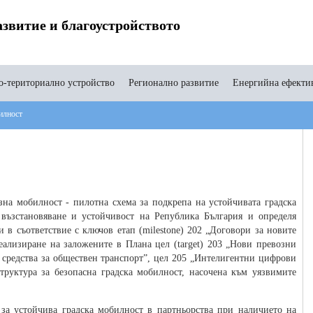
звитие и благоустройството
-териториално устройство
Регионално развитие
Енергийна ефекти
илност
зна мобилност - пилотна схема за подкрепа на устойчивата градска
възстановяване и устойчивост на Република България и определя
 в съответствие с ключов етап (milestone) 202 „Договори за новите
еализиране на заложените в Плана цел (target) 203 „Нови превозни
и средства за обществен транспорт”, цел 205 „Интелигентни цифрови
руктура за безопасна градска мобилност, насочена към уязвимите
 за устойчива градска мобилност в партньорства при наличието на