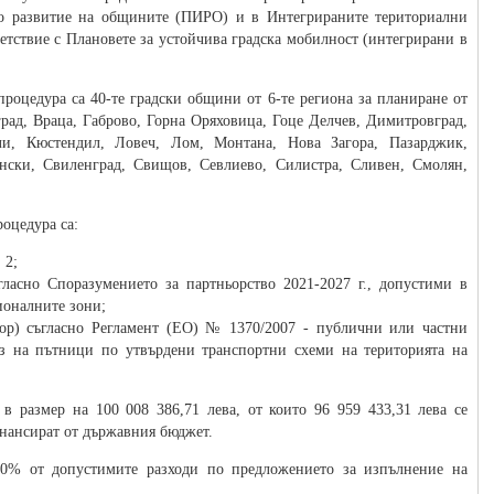
но развитие на общините (ПИРО) и в Интегрираните териториални
ветствие с Плановете за устойчива градска мобилност (интегрирани в
процедура са 40-те градски общини от 6-те региона за планиране от
град, Враца, Габрово, Горна Оряховица, Гоце Делчев, Димитровград,
ли, Кюстендил, Ловеч, Лом, Монтана, Нова Загора, Пазарджик,
нски, Свиленград, Свищов, Севлиево, Силистра, Сливен, Смолян,
оцедура са:
 2;
ласно Споразумението за партньорство 2021-2027 г., допустими в
ионалните зони;
тор) съгласно Регламент (ЕО) № 1370/2007 - публични или частни
оз на пътници по утвърдени транспортни схеми на територията на
в размер на 100 008 386,71 лева, от които 96 959 433,31 лева се
инансират от държавния бюджет.
 10% от допустимите разходи по предложението за изпълнение на