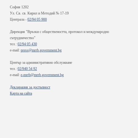
София 1202
Ул. Св. св. Кирил и Методий № 17-19
Централа -
02/94 05 900
Дирекция "Връзки с обществеността, протокол и международно
сътрудничество"
тел.:
02/94 05 430
e-mail:
press@mrrb.government.bg
Център за административно обслужване
тел.:
02/940 54 92
e-mail:
e-mrrb@mrrb.government.bg
Декларация за достъпност
Карта на сайта