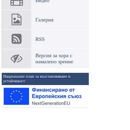
Видео
Галерия
RSS
Версия за хора с
намалено зрение
Национален план за възстановяване и
устойчивост