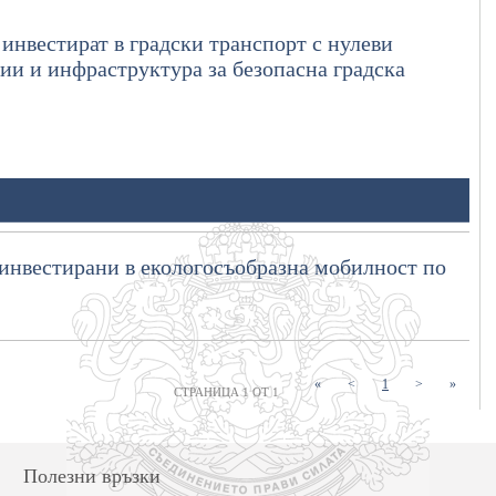
 инвестират в градски транспорт с нулеви
ии и инфраструктура за безопасна градска
т инвестирани в екологосъобразна мобилност по
(current)
«
<
1
>
»
СТРАНИЦА 1 ОТ 1
Полезни връзки