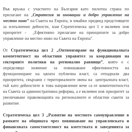
Във връзка с участието на България като пилотна страна по
прилагане на „
Стратегия за иновации и добро управление на
местно ниво”
на Съвета на Европа, и имайки предвид предстоящите
за изпълнение дейности, към Стратегическа цел 1 е включен нов
приоритет - „Ефективно прилагане на принципите за добро
управление на местно ниво на Съвета на Европа”.
От
Стратегическа цел 2 „Оптимизиране на функционалната
компетентност на областния управител за координация на
секторните политики на регионално равнище”
, която е с
определящо значение за повишаване ефективността на
функциониране на цялата публична власт, са отпаднали два
приоритета, свързани с териториалните звена на централната власт,
тъй като дейностите в това направление вече са от компетентността
на Съвета за административна реформа, а е включен нов приоритет за
увеличаване правомощията на регионалните и областни съвети за
развитие.
Стратегическа цел 3 „Развитие на местното самоуправление в
рамките на общината чрез повишаване на управленската и
финансовата самостоятелност на кметствата и заведенията за