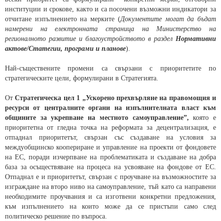
институции и срокове, както и са посочени възможни индикатори за
отчитане изпълнението на мерките (
Документите могат да бъдат
намерени на електронната страница на Министерство на
регионалното развитие и благоустройството в раздел
Нормативни
актове/Статегии, програми и планове
).
Най-съществените промени са свързани с приоритетите по
стратегическите цели, формулирани в Стратегията.
От
Стратегическа цел 1 „Ускорено прехвърляне на правомощия и
ресурси от централните органи на изпълнителната власт към
общините за укрепване на местното самоуправление”,
която е
приоритетна от гледна точка на реформата за децентрализация, е
отпаднал приоритетът, свързан със създаване на условия за
междуобщинско коопериране и управление на проекти от фондовете
на ЕС, поради изчерпване на проблематиката и създаване на добра
база за осъществяване на процеса на усвояване на фондове от ЕС.
Отпаднал е и приоритетът, свързан с проучване на възможностите за
изграждане на второ ниво на самоуправление, тъй като са направени
необходимите проучвания и са изготвени конкретни предложения,
към изпълнението на които може да се пристъпи само след
политическо решение по въпроса.