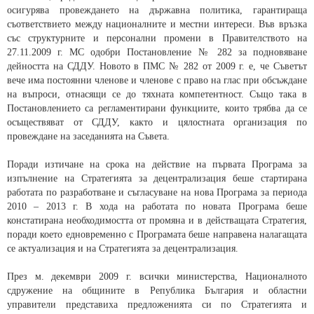
осигурява провеждането на държавна политика, гарантираща
съответствието между националните и местни интереси. Във връзка
със структурните и персонални промени в Правителството на
27.11.2009 г. МС одобри Постановление № 282 за подновяване
дейността на СДДУ. Новото в ПМС № 282 от 2009 г. е, че Съветът
вече има постоянни членове и членове с право на глас при обсъждане
на въпроси, отнасящи се до тяхната компетентност. Също така в
Постановлението са регламентирани функциите, които трябва да се
осъществяват от СДДУ, както и цялостната организация по
провеждане на заседанията на Съвета.
Поради изтичане на срока на действие на първата Програма за
изпълнение на Стратегията за децентрализация беше стартирана
работата по разработване и съгласуване на нова Програма за периода
2010 – 2013 г. В хода на работата по новата Програма беше
констатирана необходимостта от промяна и в действащата Стратегия,
поради което едновременно с Програмата беше направена налагащата
се актуализация и на Стратегията за децентрализация.
През м. декември 2009 г. всички министерства, Националното
сдружение на общините в Република България и областни
управители представиха предложенията си по Стратегията и