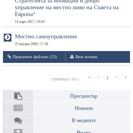
Стратегията за иновации и добро
управление на местно ниво на Съвета на
Европа“
14 март 2017 | 16:02
Местно самоуправление
25 януари 2008 | 17:36
Прикачени файлове (23)
Виж всички
(current)
«
<
1
>
»
СТРАНИЦА 1 ОТ 1
Пресцентър
Новини
В медиите
Видео