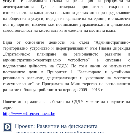
услуги”
е следващата стъпка за реализация на реформата за
децентрализация. Тук е отпаднал приоритетът, свързан с
използването на капацитета на външни доставчици при предоставяне
на обществени услуги, поради изчерпване на материята, и е включен
нов приоритет, насочен към повишаване управленската и финансова
самостоятелност на кметствата като елемент на местната власт.
Една от основните дейности на отдел “Административно-
териториално устройство и децентрализация” към Главна дирекция
„Стратегическо планиране на регионалното развитие и
административно-териториално устройство” е свързана с
подпомагане дейността на СДДУ. По този начин се изпълняват
поставените цели в Приоритет 1 “Балансирано и устойчиво
регионално развитие, децентрализация и укрепване на местното
самоуправление” от Програмата на Министерство на регионалното
развитие и благоустройството за периода 2009 – 2013 г.
Повече информация за работата на СДДУ можете да получите на
адрес:
http://www.self.government.bg
Проект: Развитие на фискалната
децентрализация и подобряване на