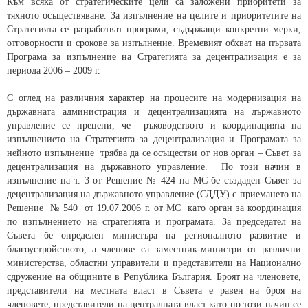
Към всяка от стратегическите цели са заложени приоритети за
тяхното осъществяване. За изпълнение на целите и приоритетите на
Стратегията се разработват програми, съдържащи конкретни мерки,
отговорности и срокове за изпълнение. Времевият обхват на първата
Програма за изпълнение на Стратегията за децентрализация е за
периода 2006 – 2009 г.
С оглед на различния характер на процесите на модернизация на
държавната администрация и децентрализацията на държавното
управление се прецени, че ръководството и координацията на
изпълнението на Стратегията за децентрализация и Програмата за
нейното изпълнение трябва да се осъществи от нов орган – Съвет за
децентрализация на държавното управление. По този начин в
изпълнение на т. 3 от Решение № 424 на МС бе създаден Съвет за
децентрализация на държавното управление (СДДУ) с приемането на
Решение № 540 от 19.07.2006 г. от МС като орган за координация
по изпълнението на стратегията и програмата. За председател на
Съвета бе определен министъра на регионалното развитие и
благоустройството, а членове са заместник-министри от различни
министерства, областни управители и представители на Национално
сдружение на общините в Република България. Броят на членовете,
представители на местната власт в Съвета е равен на броя на
членовете, представители на централната власт като по този начин се