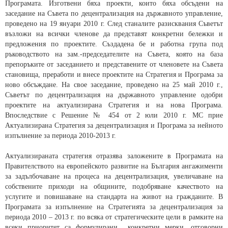
Програмата. Изготвени бяха проекти, които бяха обсъдени на
заседание на Съвета по децентрализация на държавното управление,
проведено на 19 януари 2010 г. След станалите разисквания Съветът
възложи на всички членове да представят конкретни бележки и
предложения по проектите. Създадена бе и работна група под
ръководството на зам.-председателите на Съвета, която на база
препоръките от заседанието и представените от членовете на Съвета
становища, преработи и внесе проектите на Стратегия и Програма за
ново обсъждане. На свое заседание, проведено на 25 май 2010 г.,
Съветът по децентрализация на държавното управление одобри
проектите на актуализирана Стратегия и на нова Програма.
Впоследствие с Решение № 454 от 2 юли 2010 г. МС прие
Актуализирана Стратегия за децентрализация и Програма за нейното
изпълнение за периода 2010-2013 г.
Актуализираната стратегия отразява заложените в Програмата на
Правителството на европейското развитие на България ангажименти
за задълбочаване на процеса на децентрализация, увеличаване на
собствените приходи на общините, подобряване качеството на
услугите и повишаване на стандарта на живот на гражданите. В
Програмата за изпълнение на Стратегията за децентрализация за
периода 2010 – 2013 г. по всяка от стратегическите цели в рамките на
всеки приоритет са формулирани конкретни мерки, отговорни