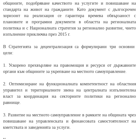
общините, подобряване качеството на услугите и повишаване на
стандарта на живот на гражданите. Като документ с дългосрочен
хоризонт на реализация се гарантира времева обвързаност с
плановите и програмни документи в областта на регионалната
политика и с Националната стратегия за регионално развитие, чието
изпълнение приключва през 2015 г.
В Стратегията за децентрализация са формулирани три основни
цели:
1. Ускорено прехвърляне на правомощия и ресурси от държавните
органи към общините за укрепване на местното самоуправление.
2. Оптимизиране на функционалната компетентност на областния
управител и териториалните звена на централната изпълнителна
власт за координация на секторните политики на регионално
равнище.
3. Развитие на местното самоуправление в рамките на общината чрез
повишаване на управленската и финансовата самостоятелност на
кметствата и заведенията за услуги.