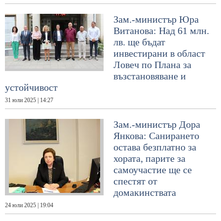
Зам.-министър Юра
Витанова: Над 61 млн.
лв. ще бъдат
инвестирани в област
Ловеч по Плана за
възстановяване и
устойчивост
31 юли 2025 | 14:27
Зам.-министър Дора
Янкова: Санирането
остава безплатно за
хората, парите за
самоучастие ще се
спестят от
домакинствата
24 юли 2025 | 19:04