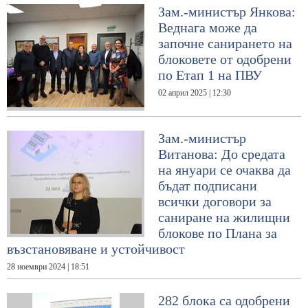
Зам.-министър Янкова:
Веднага може да
започне санирането на
блоковете от одобрени
по Етап 1 на ПВУ
02 април 2025 | 12:30
Зам.-министър
Витанова: До средата
на януари се очаква да
бъдат подписани
всички договори за
саниране на жилищни
блокове по Плана за
възстановяване и устойчивост
28 ноември 2024 | 18:51
282 блока са одобрени