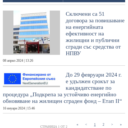
Сключени са 51
договора за повишаване
на енергийната
ефективност на
жилищни и публични
сгради със средства от
НПВУ
08 април 2024 | 13:26
До 29 февруари 2024 г.
е удължен срокът за
кандидатстване по
процедура „Подкрепа за устойчиво енергийно
обновяване на жилищен сграден фонд – Етап II“
16 януари 2024 | 15:46
(current)
(current)
«
<
1
2
>
»
СТРАНИЦА 1 ОТ 2