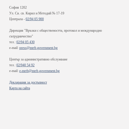
София 1202
Ул. Св. св. Кирил и Методий № 17-19
Централа -
02/94 05 900
Дирекция "Връзки с обществеността, протокол и международно
сътрудничество"
тел.:
02/94 05 430
e-mail:
press@mrrb.government.bg
Център за административно обслужване
тел.:
02/940 54 92
e-mail:
e-mrrb@mrrb.government.bg
Декларация за достъпност
Карта на сайта