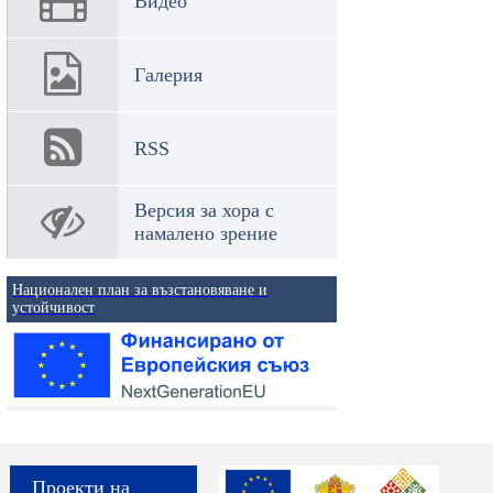
Видео
Галерия
RSS
Версия за хора с
намалено зрение
Национален план за възстановяване и
устойчивост
Проекти на