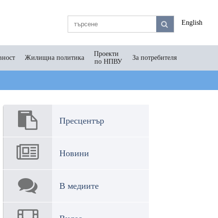
English
Проекти
вност
Жилищна политика
За потребителя
по НПВУ
Пресцентър
Новини
В медиите