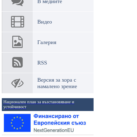
В медиите
Видео
Галерия
RSS
Версия за хора с
намалено зрение
Национален план за възстановяване и
устойчивост