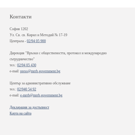
Контакти
София 1202
Ул. Св. св. Кирил и Методий № 17-19
Централа -
02/94 05 900
Дирекция "Връзки с обществеността, протокол и международно
сътрудничество"
тел.:
02/94 05 430
e-mail:
press@mrrb.government.bg
Център за административно обслужване
тел.:
02/940 54 92
e-mail:
e-mrrb@mrrb.government.bg
Декларация за достъпност
Карта на сайта