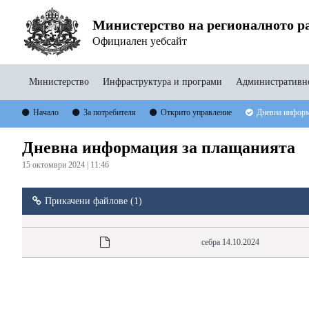
Министерство на регионалното ра
Официален уебсайт
Министерство
Инфраструктура и програми
Административно
Начало
За потребителя
Открито управление
Дневна информ
Дневна информация за плащанията
15 октомври 2024 | 11:46
Прикачени файлове (1)
себра 14.10.2024