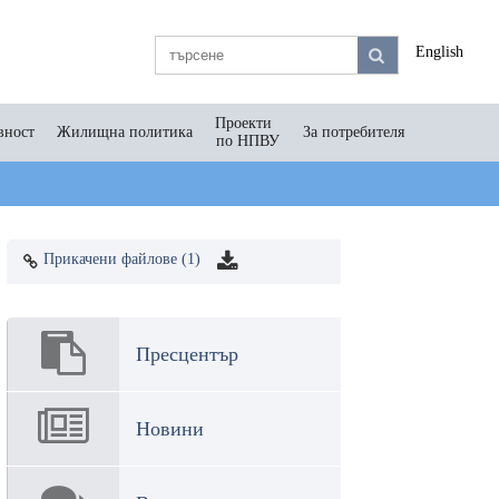
English
Проекти
вност
Жилищна политика
За потребителя
по НПВУ
Прикачени файлове (1)
Пресцентър
Новини