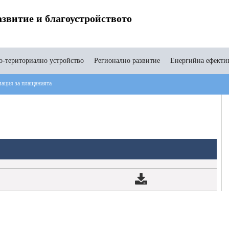
звитие и благоустройството
-териториално устройство
Регионално развитие
Енергийна ефекти
ация за плащанията