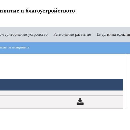
звитие и благоустройството
-териториално устройство
Регионално развитие
Енергийна ефекти
ация за плащанията