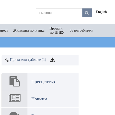
English
Проекти
вност
Жилищна политика
За потребителя
по НПВУ
Прикачени файлове (1)
Пресцентър
Новини