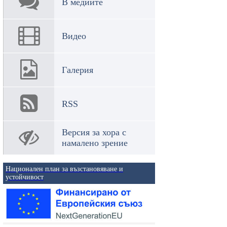
В медиите
Видео
Галерия
RSS
Версия за хора с
намалено зрение
Национален план за възстановяване и
устойчивост