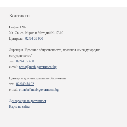
Контакти
София 1202
Ул. Св. св. Кирил и Методий № 17-19
Централа -
02/94 05 900
Дирекция "Връзки с обществеността, протокол и международно
сътрудничество"
тел.:
02/94 05 430
e-mail:
press@mrrb.government.bg
Център за административно обслужване
тел.:
02/940 54 92
e-mail:
e-mrrb@mrrb.government.bg
Декларация за достъпност
Карта на сайта