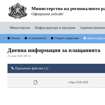
Министерство на регионалното ра
Официален уебсайт
Министерство
Инфраструктура и програми
Административно
Начало
За потребителя
Открито управление
Дневна информ
Дневна информация за плащанията
25 юни 2026 | 08:54
Прикачени файлове (1)
себра 24.06.2026