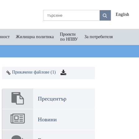
English
Проекти
вност
Жилищна политика
За потребителя
по НПВУ
Прикачени файлове (1)
Пресцентър
Новини