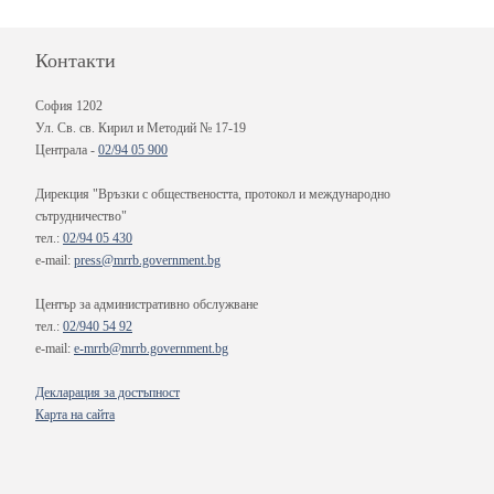
Контакти
София 1202
Ул. Св. св. Кирил и Методий № 17-19
Централа -
02/94 05 900
Дирекция "Връзки с обществеността, протокол и международно
сътрудничество"
тел.:
02/94 05 430
e-mail:
press@mrrb.government.bg
Център за административно обслужване
тел.:
02/940 54 92
e-mail:
e-mrrb@mrrb.government.bg
Декларация за достъпност
Карта на сайта