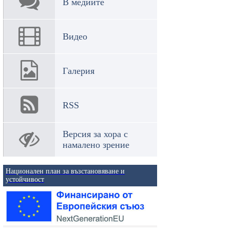
В медиите
Видео
Галерия
RSS
Версия за хора с
намалено зрение
Национален план за възстановяване и
устойчивост