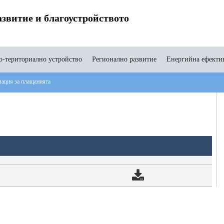
звитие и благоустройството
-териториално устройство
Регионално развитие
Енергийна ефекти
ация за плащанията