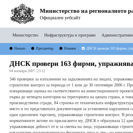
Министерство на регионалното ра
Официален уебсайт
Министерство
Инфраструктура и програми
Административно
Начало
Пресцентър
Новини
ДНСК провери 163 фирми, упр
ДНСК провери 163 фирми, упражнява
04 ноември 2007 | 23:12
346 проверки за изпълнение на задълженията на лицата, упражняв
строителен контрол за периода от 1 юли до 30 септември 2006 г. П
извършващи оценка на съответствието на инвестиционните проект
първа до четвърта категория на територията на цялата страна, в то
производствени сгради, 84 строежа от техническата инфраструкту
място и по представената документация за установени нарушения с
един едноличен търговец, упражняващи строителен контрол. В резу
нормативните актове по прилагането му, ДНСК е образувала 12 ад
упражняващи дейност от и за сметка на лица, упражняващи строите
наказателни постановления на физически лица и две - на юридичес