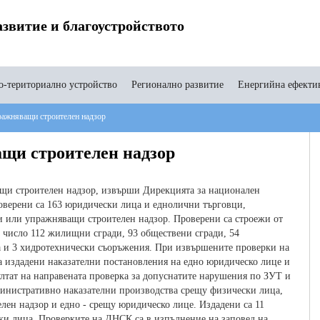
звитие и благоустройството
-териториално устройство
Регионално развитие
Енергийна ефекти
ажняващи строителен надзор
щи строителен надзор
ащи строителен надзор, извърши Дирекцията за национален
роверени са 163 юридически лица и еднолични търговци,
и или упражняващи строителен надзор. Проверени са строежи от
ва число 112 жилищни сгради, 93 обществени сгради, 54
ра и 3 хидротехнически съоръжения. При извършените проверки на
а издадени наказателни постановления на едно юридическо лице и
лтат на направената проверка за допуснатите нарушения по ЗУТ и
министративно наказателни производства срещу физически лица,
лен надзор и едно - срещу юридическо лице. Издадени са 11
ки лица. Проверките на ДНСК са в изпълнение на заповед на