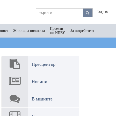
English
Проекти
вност
Жилищна политика
За потребителя
по НПВУ
Пресцентър
Новини
В медиите