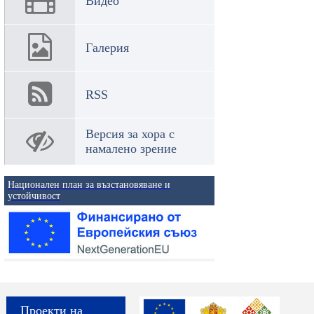
Видео
Галерия
RSS
Версия за хора с
намалено зрение
Национален план за възстановяване и
устойчивост
Проекти на