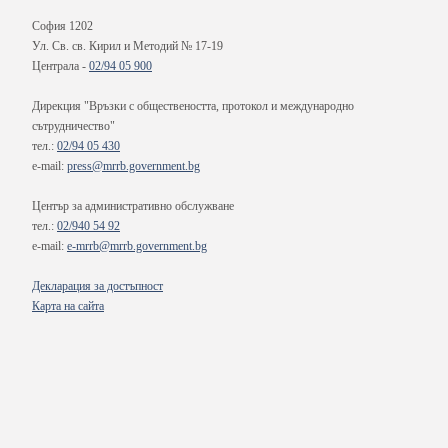
София 1202
Ул. Св. св. Кирил и Методий № 17-19
Централа -
02/94 05 900
Дирекция "Връзки с обществеността, протокол и международно
сътрудничество"
тел.:
02/94 05 430
e-mail:
press@mrrb.government.bg
Център за административно обслужване
тел.:
02/940 54 92
e-mail:
e-mrrb@mrrb.government.bg
Декларация за достъпност
Карта на сайта