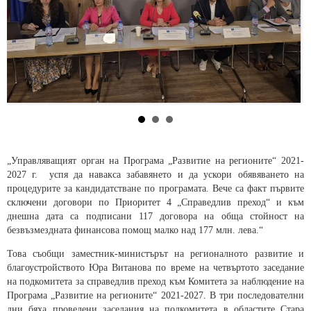
„Управляващият орган на Програма „Развитие на регионите“ 2021-
2027 г. успя да навакса забавянето и да ускори обявяването на
процедурите за кандидатстване по програмата. Вече са факт първите
сключени договори по Приоритет 4 „Справедлив преход“ и към
днешна дата са подписани 117 договора на обща стойност на
безвъзмездната финансова помощ малко над 177 млн. лева.“
Това съобщи заместник-министърът на регионалното развитие и
благоустройството Юра Витанова по време на четвъртото заседание
на подкомитета за справедлив преход към Комитета за наблюдение на
Програма „Развитие на регионите“ 2021-2027. В три последователни
дни бяха проведени заседания на подкомитета в областите Стара