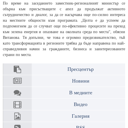
По време на заседанието заместник-регионалният министър се
обърна към присъстващите с апел да продължат активното
сътрудничество и диалог, за да се насърчава още по-силно интереса
на местните общности към програмата. „Целта е да успеем да
подпомогнем да се случват още по-ефективно процесите на преход
към зелена енергия и опазване на околната среда по места“, обясни
Витанова. Тя допълни, че това е огромно предизвикателство, тъй
като трансформацията в регионите трябва да бъде направена по най-
справедливия начин за гражданите, бизнеса и заинтересованите
страни по места.
Пресцентър
Новини
В медиите
Видео
Галерия
RSS