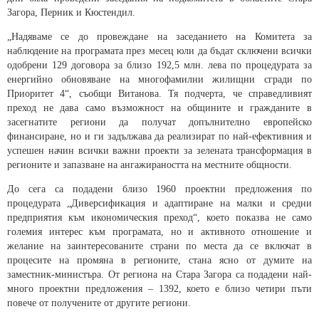
Загора, Перник и Кюстендил.
„Надяваме се до провеждане на заседанието на Комитета за
наблюдение на програмата през месец юли да бъдат сключени всички
одобрени 129 договора за близо 192,5 млн. лева по процедурата за
енергийно обновяване на многофамилни жилищни сгради по
Приоритет 4“, съобщи Витанова. Тя подчерта, че справедливият
преход не дава само възможност на общините и гражданите в
засегнатите региони да получат допълнително европейско
финансиране, но и ги задължава да реализират по най-ефективния и
успешен начин всички важни проекти за зелената трансформация в
регионите и запазване на ангажираността на местните общности.
До сега са подадени близо 1960 проектни предложения по
процедурата „Диверсификация и адаптиране на малки и средни
предприятия към икономическия преход“, което показва не само
големия интерес към програмата, но и активното отношение и
желание на заинтересованите страни по места да се включат в
процесите на промяна в регионите, стана ясно от думите на
заместник-министъра. От региона на Стара Загора са подадени най-
много проектни предложения – 1392, което е близо четири пъти
повече от получените от другите региони.