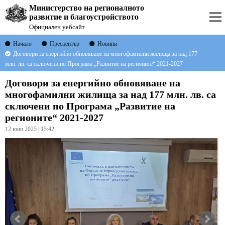
Министерство на регионалното
развитие и благоустройството
Официален уебсайт
Начало
Пресцентър
Новини
Договори за енергийно обновяване на многофамилни жилища за над 177
млн. лв. са сключени по Програма „Развитие на регионите“ 2021-2027
Договори за енергийно обновяване на
многофамилни жилища за над 177 млн. лв. са
сключени по Програма „Развитие на
регионите“ 2021-2027
12 юни 2025 | 15:42