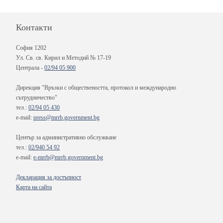
Контакти
София 1202
Ул. Св. св. Кирил и Методий № 17-19
Централа -
02/94 05 900
Дирекция "Връзки с обществеността, протокол и международно
сътрудничество"
тел.:
02/94 05 430
e-mail:
press@mrrb.government.bg
Център за административно обслужване
тел.:
02/940 54 92
e-mail:
e-mrrb@mrrb.government.bg
Декларация за достъпност
Карта на сайта