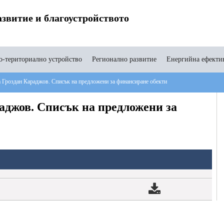
звитие и благоустройството
-териториално устройство
Регионално развитие
Енергийна ефекти
 Гроздан Караджов. Списък на предложени за финансиране обекти
аджов. Списък на предложени за