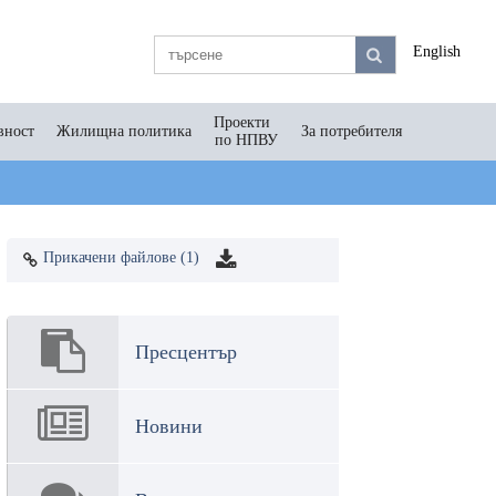
English
Проекти
вност
Жилищна политика
За потребителя
по НПВУ
Прикачени файлове (1)
Пресцентър
Новини