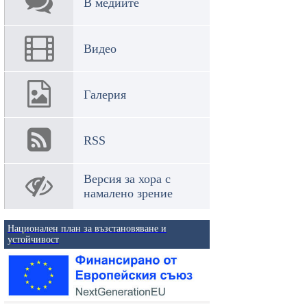
В медиите
Видео
Галерия
RSS
Версия за хора с
намалено зрение
Национален план за възстановяване и
устойчивост