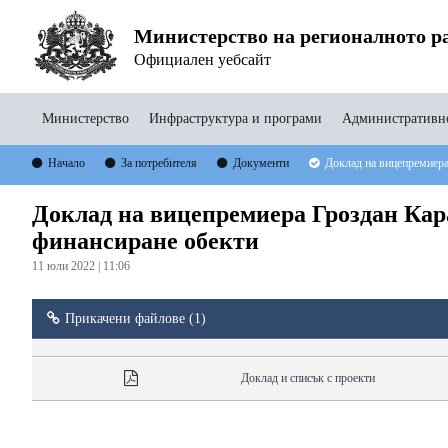
Министерство на регионалното ра
Официален уебсайт
Министерство
Инфраструктура и програми
Административно
Начало
За потребителя
Документи
Доклад на вицепремиера
Доклад на вицепремиера Гроздан Кар
финансиране обекти
11 юли 2022 | 11:06
Прикачени файлове (1)
Доклад и списък с проекти