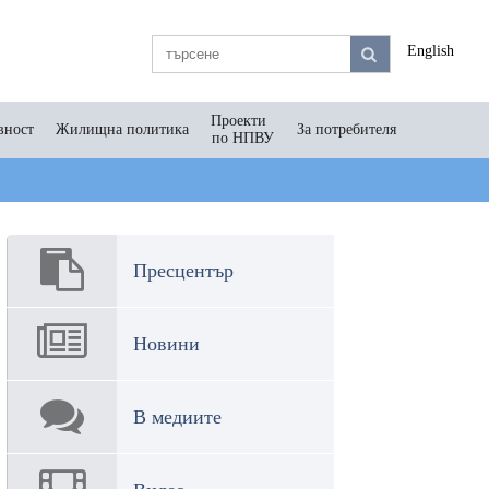
English
Проекти
вност
Жилищна политика
За потребителя
по НПВУ
Пресцентър
Новини
В медиите