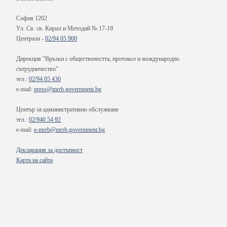
София 1202
Ул. Св. св. Кирил и Методий № 17-19
Централа -
02/94 05 900
Дирекция "Връзки с обществеността, протокол и международно
сътрудничество"
тел.:
02/94 05 430
e-mail:
press@mrrb.government.bg
Център за административно обслужване
тел.:
02/940 54 92
e-mail:
e-mrrb@mrrb.government.bg
Декларация за достъпност
Карта на сайта