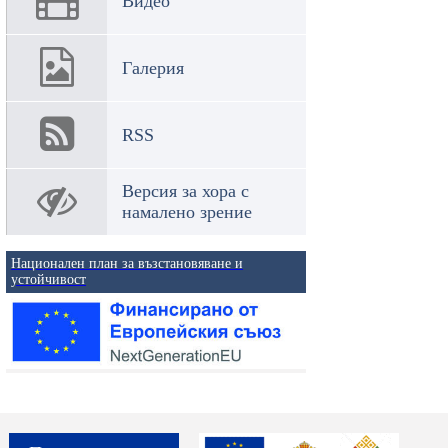
Видео
Галерия
RSS
Версия за хора с
намалено зрение
Национален план за възстановяване и
устойчивост