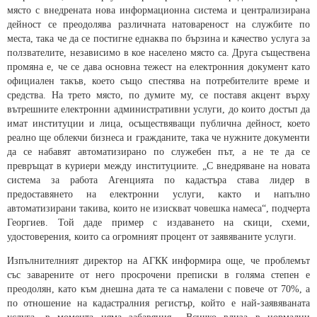
място с внедрената нова информационна система и централизирана
дейност се преодолява различната натовареност на службите по
места, така че да се постигне еднаква по бързина и качество услуга за
ползвателите, независимо в кое населено място са. Друга съществена
промяна е, че се дава основна тежест на електронния документ като
официален такъв, което също спестява на потребителите време и
средства. На трето място, по думите му, се поставя акцент върху
вътрешните електронни административни услуги, до които достъп да
имат институции и лица, осъществяващи публична дейност, което
реално ще облекчи бизнеса и гражданите, така че нужните документи
да се набавят автоматизирано по служебен път, а не те да се
превръщат в куриери между институциите. „С внедряване на новата
система за работа Агенцията по кадастъра става лидер в
предоставянето на електронни услуги, както и напълно
автоматизирани такива, които не изискват човешка намеса“, подчерта
Георгиев. Той даде пример с издаването на скици, схеми,
удостоверения, които са огромният процент от заявяваните услуги.
Изпълнителният директор на АГКК информира още, че проблемът
със заварените от него просрочени преписки в голяма степен е
преодолян, като към днешна дата те са намалени с повече от 70%, а
по отношение на кадастралния регистър, който е най-заявяваната