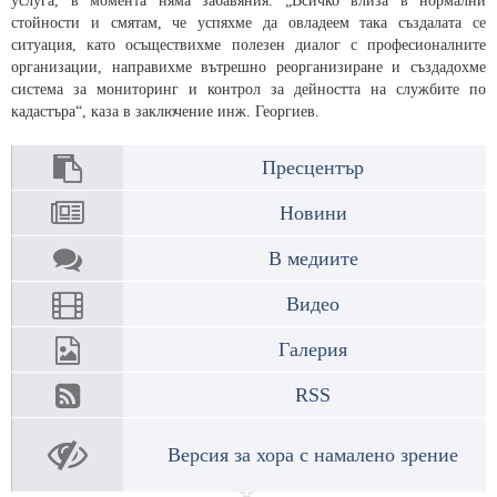
услуга, в момента няма забавяния. „Всичко влиза в нормални
стойности и смятам, че успяхме да овладеем така създалата се
ситуация, като осъществихме полезен диалог с професионалните
организации, направихме вътрешно реорганизиране и създадохме
система за мониторинг и контрол за дейността на службите по
кадастъра“, каза в заключение инж. Георгиев.
Пресцентър
Новини
В медиите
Видео
Галерия
RSS
Версия за хора с намалено зрение