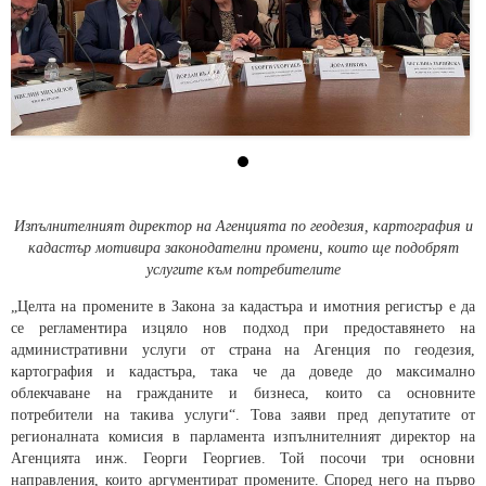
Изпълнителният директор на Агенцията по геодезия, картография и
кадастър мотивира законодателни промени, които ще подобрят
услугите към потребителите
„Целта на промените в Закона за кадастъра и имотния регистър е да
се регламентира изцяло нов подход при предоставянето на
административни услуги от страна на Агенция по геодезия,
картография и кадастъра, така че да доведе до максимално
облекчаване на гражданите и бизнеса, които са основните
потребители на такива услуги“. Това заяви пред депутатите от
регионалната комисия в парламента изпълнителният директор на
Агенцията инж. Георги Георгиев. Той посочи три основни
направления, които аргументират промените. Според него на първо