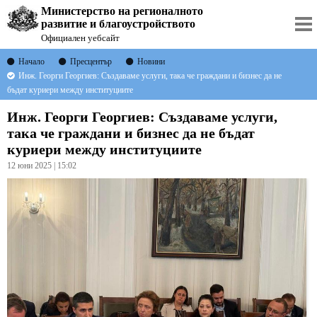
Министерство на регионалното
развитие и благоустройството
Официален уебсайт
Начало
Пресцентър
Новини
Инж. Георги Георгиев: Създаваме услуги, така че граждани и бизнес да не
бъдат куриери между институциите
Инж. Георги Георгиев: Създаваме услуги,
така че граждани и бизнес да не бъдат
куриери между институциите
12 юни 2025 | 15:02