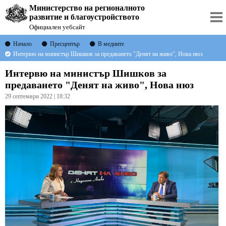
Министерство на регионалното
развитие и благоустройството
Официален уебсайт
Начало
Пресцентър
В медиите
Интервю на министър Шишков за предаването "Денят на живо", Нова нюз
Интервю на министър Шишков за
предаването "Денят на живо", Нова нюз
29 септември 2022 | 18:32