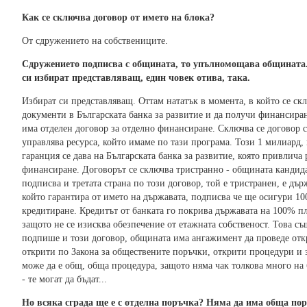
Как се сключва договор от името на блока?
От сдружението на собствениците.
Сдружението подписва с общината, то упълномощава общината. 
си избират представляващ, един човек отива, така.
Избират си представляващ. Оттам нататък в момента, в който се ск
документи в Българската банка за развитие и да получи финансиране
има отделен договор за отделно финансиране. Сключва се договор с
управлява ресурса, който имаме по тази програма. Този 1 милиард,
гаранция се дава на Българската банка за развитие, която привлича
финансиране. Договорът се сключва тристранно - общината кандида
подписва и третата страна по този договор, той е тристранен, е дър
който гарантира от името на държавата, подписва че ще осигури 1
кредитиране. Кредитът от банката го покрива държавата на 100% пл
защото не се изисква обезпечение от етажната собственост. Това съ
подпише и този договор, общината има ангажимент да проведе отк
открити по Закона за обществените поръчки, открити процедури и з
може да е общ, обща процедура, защото няма чак толкова много на
- те могат да бъдат...
Но всяка сграда ще е с отделна поръчка? Няма да има обща по