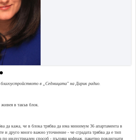
 благоустройството в „Седмицата" на Дарик радио.
е живея в такъв блок.
бва да кажа, че в блока трябва да има минимум 36 апартамента в
ете и друго много важно уточнение - че сградата трябва да е тип
ена по индустриален способ - пълзящ кофраж, пакетно повдигнати