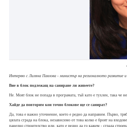
Интервю с Лиляна Павлова - министър на регионалното развитие и
Вие в блок подлежащ на саниране ли живеете?
Не. Моят блок не попада в програмата, тъй като е тухлен, така че н
Хайде да повторим кои точно блокове ще се санират?
Да, това е важно уточнение, което е редно да направим. Първо, тря
цялата сграда на блока, независимо от това колко е броят на входов
панелно строителство или, като е редно да го кажем - сграда стро