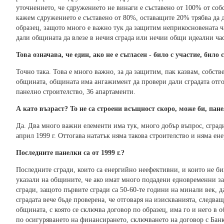
уточнението, че сдружението не винаги е съставено от 100% от соб
кажем сдружението е съставено от 80%, оставащите 20% трябва да д
образец, защото много е важно тук да защитим неприкосновената ч
дали общината да влезе в нечия сграда или нечии общи идеални час
Това означава, че един, ако не е съгласен - било с участие, било
Точно така. Това е много важно, за да защитим, пак казвам, собстве
общината, общината има ангажимент да провери дали сградата отгов
панелно строителство, 36 апартаменти.
А като възраст? То не са строени всъщност скоро, може би, пан
Да. Два много важни елементи има тук, много добър въпрос, сгради
април 1999 г. Оттогава нататък няма такова строителство и няма е
Последните панелки са от 1999 г.?
Последните сгради, които са енергийно неефективни, и които не би
указали на общините, че ако имат много подадени едновременни зая
сгради, защото първите сгради са 50-60-те години на минали век, да
сградата вече бъде проверена, че отговаря на изискванията, следва
общината, с която се сключва договор по образец, има го и него в 
по осигуряването на финансирането, сключването на договор с Банк