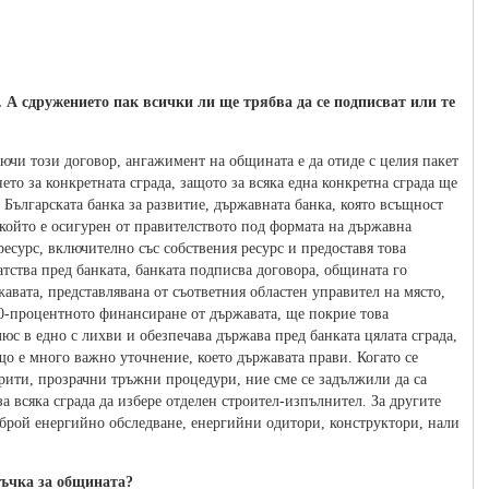
А сдружението пак всички ли ще трябва да се подписват или те
лючи този договор, ангажимент на общината е да отиде с целия пакет
то за конкретната сграда, защото за всяка една конкретна сграда ще
 Българската банка за развитие, държавната банка, която всъщност
 който е осигурен от правителството под формата на държавна
 ресурс, включително със собствения ресурс и предоставя това
тства пред банката, банката подписва договора, общината го
жавата, представлявана от съответния областен управител на място,
00-процентното финансиране от държавата, ще покрие това
юс в едно с лихви и обезпечава държава пред банката цялата сграда,
що е много важно уточнение, което държавата прави. Когато се
рити, прозрачни тръжни процедури, ние сме се задължили да са
а всяка сграда да избере отделен строител-изпълнител. За другите
 брой енергийно обследване, енергийни одитори, конструктори, нали
ръчка за общината?