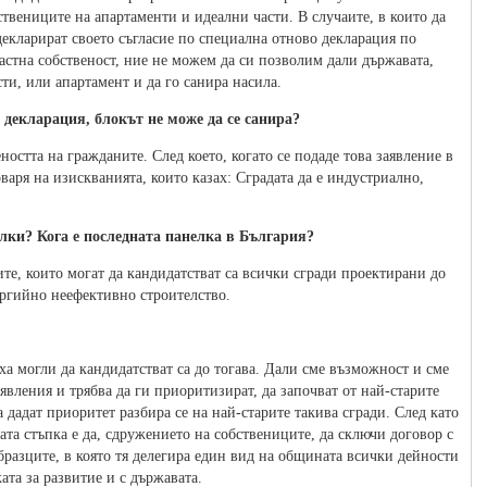
ствениците на апартаменти и идеални части. В случаите, в които да
екларират своето съгласие по специална отново декларация по
астна собственост, ние не можем да си позволим дали държавата,
ти, или апартамент и да го санира насила.
 с декларация, блокът не може да се санира?
ността на гражданите. След което, когато се подаде това заявление в
аря на изискванията, които казах: Сградата да е индустриално,
елки? Кога е последната панелка в България?
те, които могат да кандидатстват са всички сгради проектирани до
нергийно неефективно строителство.
ха могли да кандидатстват са до тогава. Дали сме възможност и сме
вления и трябва да ги приоритизират, да започват от най-старите
 дадат приоритет разбира се на най-старите такива сгради. След като
щата стъпка е да, сдружението на собствениците, да сключи договор с
образците, в която тя делегира един вид на общината всички дейности
ата за развитие и с държавата.