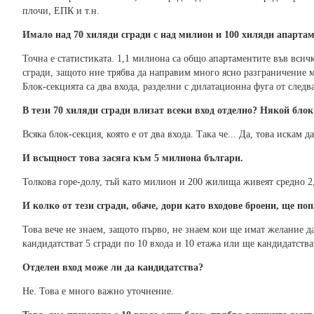
плочи, ЕПК и т.н.
Имало над 70 хиляди сгради с над милион и 100 хиляди апартам
Точна е статистиката. 1,1 милиона са общо апартаментите във всичк
сгради, защото ние трябва да направим много ясно разграничение ме
Блок-секцията са два входа, разделни с дилатационна фуга от следв
В тези 70 хиляди сгради влизат всеки вход отделно? Някой блок 
Всяка блок-секция, която е от два входа. Така че... Да, това искам д
И всъщност това засяга към 5 милиона българи.
Толкова горе-долу, тъй като милион и 200 жилища живеят средно 2
И колко от тези сгради, обаче, дори като входове броени, ще п
Това вече не знаем, защото първо, не знаем кои ще имат желание да
кандидатстват 5 сгради по 10 входа и 10 етажа или ще кандидатстват
Отделен вход може ли да кандидатства?
Не. Това е много важно уточнение.