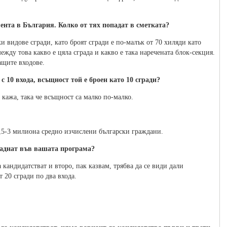
ента в България. Колко от тях попадат в сметката?
и видове сгради, като броят сгради е по-малък от 70 хиляди като
жду това какво е цяла сграда и какво е така наречената блок-секция.
ащите входове.
с 10 входа, всъщност той е броен като 10 сгради?
а кажа, така че всъщност са малко по-малко.
,5-3 милиона средно изчислени български граждани.
опаднат във вашата програма?
 кандидатстват и второ, пак казвам, трябва да се види дали
 20 сгради по два входа.