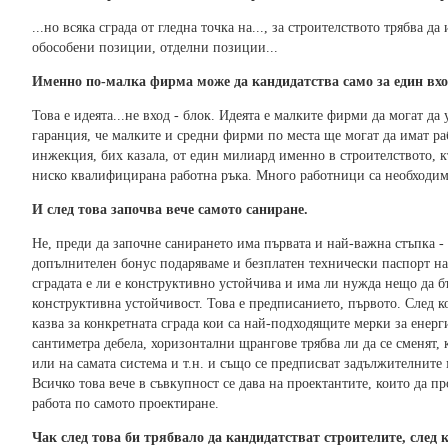
...но всяка сграда от гледна точка на..., за строителството трябва д
обособени позиции, отделни позиции...
Именно по-малка фирма може да кандидатства само за един вхо
Това е идеята...не вход - блок. Идеята е малките фирми да могат да 
гаранция, че малките и средни фирми по места ще могат да имат ра
инжекция, бих казала, от един милиард именно в строителството, к
ниско квалифицирана работна ръка. Много работници са необходими
И след това започва вече самото саниране.
Не, преди да започне санирането има първата и най-важна стъпка - 
допълнителен бонус подаряваме и безплатен технически паспорт на 
сградата е ли е конструктивно устойчива и има ли нужда нещо да бъ
конструктивна устойчивост. Това е предписанието, първото. След ко
казва за конкретната сграда кои са най-подходящите мерки за енер
сантиметра дебела, хоризонтални щрангове трябва ли да се сменят, 
или на самата система и т.н. и също се предписват задължителните
Всичко това вече в съвкупност се дава на проектантите, които да п
работа по самото проектиране.
Чак след това би трябвало да кандидатстват строителите, след к