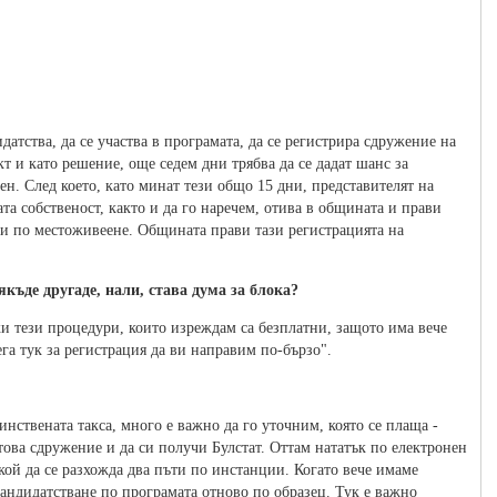
датства, да се участва в програмата, да се регистрира сдружение на
т и като решение, още седем дни трябва да се дадат шанс за
сен. След което, като минат тези общо 15 дни, представителят на
та собственост, както и да го наречем, отива в общината и прави
 и по местоживеене. Общината прави тази регистрацията на
къде другаде, нали, става дума за блока?
ки тези процедури, които изреждам са безплатни, защото има вече
га тук за регистрация да ви направим по-бързо".
инствената такса, много е важно да го уточним, която се плаща -
 това сдружение и да си получи Булстат. Оттам нататък по електронен
кой да се разхожда два пъти по инстанции. Когато вече имаме
андидатстване по програмата отново по образец. Тук е важно