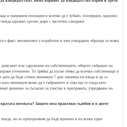
т да кандидатстват, няма вариант да кандидатства първи и трети
рада и направим изолация и всичко да е хубаво, изолирано, красиво.
зглежда еднакво грозно дори с частично саниране.
та е факт, механизмът е изработен и има утвърдени образци за всяка
чен домсъвет или сдружение на собствениците, общото събрание на
направя уточнение. То трябва да пусне обява да всички собственици в
и дата да бъде стояла минимум 7 дни закачена на входа и да са
н като минимум може да е събранието и това ще се гледа като
имат решение за съгласие за участие в програмата, учредяване на
а вратата неговата? Защото има практики съдебни и в двете
 входа, но аз препоръчвам да бъде връчена и на всеки един