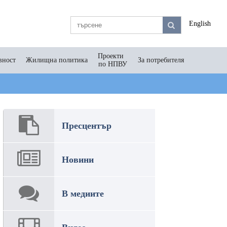
English
Проекти
вност
Жилищна политика
За потребителя
по НПВУ
Пресцентър
Новини
В медиите