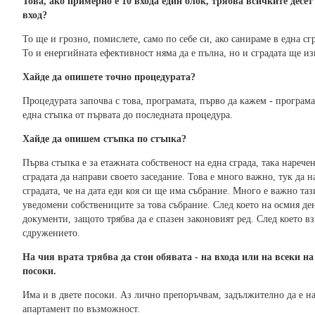
Това, ако примерно е 10 входа един блок, трябва всичките десе
вход?
То ще и грозно, помислете, само по себе си, ако санираме в една сг
То и енергийната ефективност няма да е пълна, но и сградата ще и
Хайде да опишете точно процедурата?
Процедурата започва с това, програмата, първо да кажем - програма
една стъпка от първата до последната процедура.
Хайде да опишем стъпка по стъпка?
Първа стъпка е за етажната собственост на една сграда, така наре
сградата да направи своето заседание. Това е много важно, тук да 
сградата, че на дата еди коя си ще има събрание. Много е важно таз
уведомени собствениците за това събрание. След което на осмия де
документи, защото трябва да е спазен законовият ред. След което вз
сдружението.
На чия врата трябва да стои обявата - на входа или на всеки н
посоки.
Има и в двете посоки. Аз лично препоръчвам, задължително да е на
апартамент по възможност.