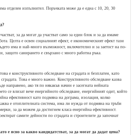
а има отделен изпълнител. Поръчката може да е една с 10, 20, 30
д?
участват, за да могат да участват само за един блок и за да имаме
бота. Целта е освен социалният ефект, е икономическият ефект тази
ъдето има и най-много възможност, включително и за заетост на по-
, защото санирането е свързано с много работна ръка.
това е конструктивното обследване на сградата и безплатен, като
сградата. Това е много важно. Конструктивното обследване казва
де направено, ако тя по някакъв начин е засегната нейната
ето се влизат вече енергийното обследване, енергийният одит, който
гийна ефективност като подмяна на дограма, изолация, колко
каква е отоплителната система, има ли нужда от подмяна на тръби
 мерки, за да можем да достигнем класа енергийна ефективност.
роектират самите дейности по сградата и строителите да започнат
ато е ясно за какво кандидатстват, за да могат да дадат цена?