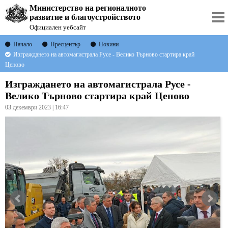
Министерство на регионалното
развитие и благоустройството
Официален уебсайт
Начало
Пресцентър
Новини
Изграждането на автомагистрала Русе - Велико Търново стартира край
Ценово
Изграждането на автомагистрала Русе -
Велико Търново стартира край Ценово
03 декември 2023 | 16:47