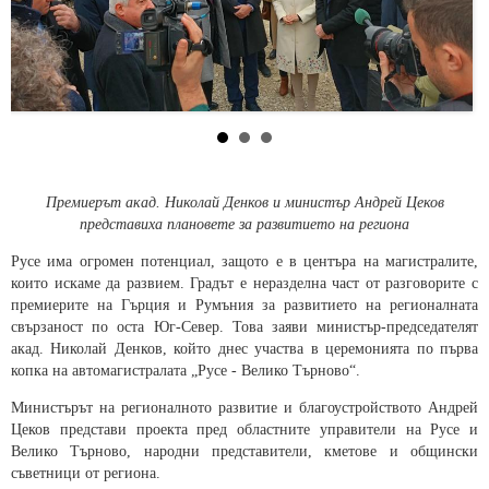
Премиерът акад. Николай Денков и министър Андрей Цеков
представиха плановете за развитието на региона
Русе има огромен потенциал, защото е в центъра на магистралите,
които искаме да развием. Градът е неразделна част от разговорите с
премиерите на Гърция и Румъния за развитието на регионалната
свързаност по оста Юг-Север. Това заяви министър-председателят
акад. Николай Денков, който днес участва в церемонията по първа
копка на автомагистралата „Русе - Велико Търново“.
Министърът на регионалното развитие и благоустройството Андрей
Цеков представи проекта пред областните управители на Русе и
Велико Търново, народни представители, кметове и общински
съветници от региона.