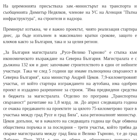
На церемонията присъстваха зам.-министърът на транспорта и
съобщенията Димитър Недялков, членове на УС на Агенция "Пътна
инфраструктура", на строителя и надзора.
Премиерът изтъкна, че е важно проектът, чиято реализация стартира
днес, да бъде изпълнен в максимално кратки срокове, защото е
ключов както за България, така и за целия регион.
„За България магистралата „Русе-Велико Търново“ е стъпка към
икономическото възраждане на Северна България. Магистралата е с
дължина 132 км и днес започваме строителството в един от нейните
участъци. Така че след 5 години ще имаме пълноценна свързаност в
Северна България“, каза министър Андрей Цеков. 7,9-километровият
участък, от който стартира изграждането на аутобана, има одобрен
проект и издадено разрешение за строеж. "Има предвидени средства
в бюджета за магистралата. Отделно по програма „Транспортна
свързаност“ разчитаме на 1,8 млрд. лв. До април следващата година
се очаква предаването на проектите за цялото 75-километрово трасе в
участъка между град Русе и град Бяла", каза регионалният министър.
Цеков допълни, че в началото на следващата година ще бъде обявена
обществена поръчка и за последния – трети участък, който трябва да
свърже магистралата между град Бяла и Велико Търново, т.е до град
Дебелец. През 2024 г. ще се обяви и обществена поръчка за