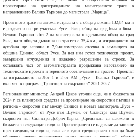
проектиране на доизграждането на магистралното трасе в
направлението Велико Търново до магистрала „Марица“.
Проектното трасе на автомагистралата е с обща дължина 132,84 км и
е разделено на три участъка: Русе - Бяла, обход на град Бяла и Бяла -
Велико Търново. Лот 2 на магистралата представлява обход на град
Бяла, като общата дължина на трасето е 35,4 км., а изграждането на
аутобана ще започне в 7,9-километрова отсечка в землището на
община Ценово, област Русе. За нея има готов технически проект,
завършени отчуждения и издадено разрешение за строеж. За
останалата част от автомагистралата продължава изготвянето на
техническите проекти и теренното обезпечаване на трасето. Проектът
за изграждането на Лот 1 и 2 от АМ „Русе – Велико Търново“, е
включен в програма „Транспортна свързаност“ 2021-2027.
Регионалният министър Андрей Цеков уточни още, че в бюджета за
2024 г. са планирани средства за проектиране на скоростни пътища в
региона - скоростен път между Свищов и новата магистрала „Русе –
Велико Търново“, от Русе към Шумен, от Силистра към Шумен,
скоростен път Силистра-Добрич-Варна. „Средствата са заложени в
бюджета за следващата година. Проектирането се надяваме да започне
през следващата година, така че в един средносрочен план да бъде
обновена цялата първокласна пътна мрежа в региона“, обясни