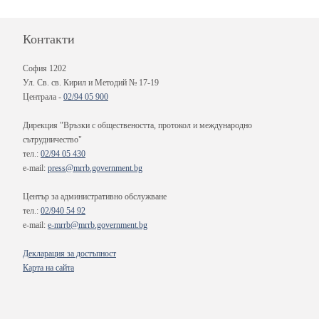
Контакти
София 1202
Ул. Св. св. Кирил и Методий № 17-19
Централа -
02/94 05 900
Дирекция "Връзки с обществеността, протокол и международно
сътрудничество"
тел.:
02/94 05 430
e-mail:
press@mrrb.government.bg
Център за административно обслужване
тел.:
02/940 54 92
e-mail:
e-mrrb@mrrb.government.bg
Декларация за достъпност
Карта на сайта