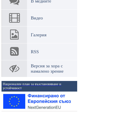
В медиите
Видео
Галерия
RSS
Версия за хора с
намалено зрение
Национален план за възстановяване и
устойчивост