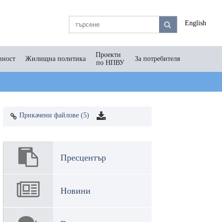
English
Проекти
вност
Жилищна политика
За потребителя
по НПВУ
Прикачени файлове (5)
Пресцентър
Новини