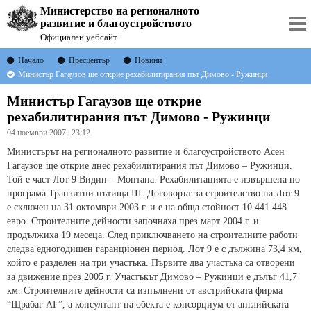
Министерство на регионалното
развитие и благоустройството
Официален уебсайт
Начало
Пресцентър
Новини
Министър Гагаузов ще открие рехабилитирания път Димово - Ружинци
Министър Гагаузов ще открие
рехабилитирания път Димово - Ружинци
04 ноември 2007 | 23:12
Министърът на регионалното развитие и благоустройството Асен
Гагаузов ще открие днес рехабилитирания път Димово – Ружинци.
Той е част Лот 9 Видин – Монтана. Рехабилитацията е извършена по
програма Транзитни пътища ІІІ. Договорът за строителство на Лот 9
е сключен на 31 октомври 2003 г. и е на обща стойност 10 441 448
евро. Строителните дейности започнаха през март 2004 г. и
продължиха 19 месеца. След приключването на строителните работи
следва едногодишен гаранционен период. Лот 9 е с дължина 73,4 км,
който е разделен на три участъка. Първите два участъка са отворени
за движение през 2005 г. Участъкът Димово – Ружинци е дълъг 41,7
км. Строителните дейности са изпълнени от австрийската фирма
“Щрабаг АГ”, а консултант на обекта е консорциум от английската