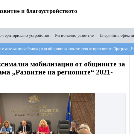
звитие и благоустройството
-териториално устройство
Регионално развитие
Енергийна ефекти
е максимална мобилизация от общините за изпълнението на проектите по Програма „Раз
симална мобилизация от общините за
ма „Развитие на регионите“ 2021-