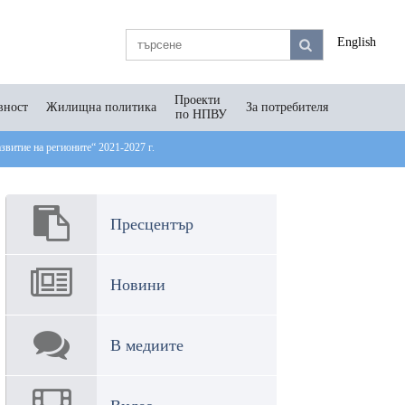
English
Проекти
вност
Жилищна политика
За потребителя
по НПВУ
витие на регионите“ 2021-2027 г.
Пресцентър
Новини
В медиите