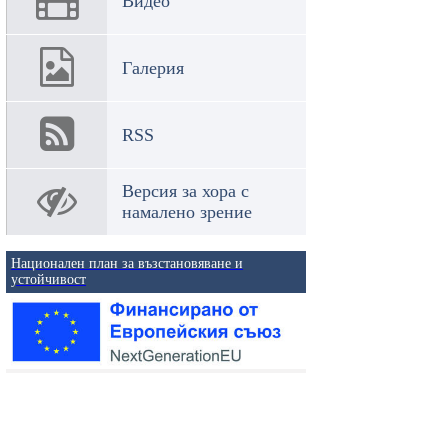
Видео
Галерия
RSS
Версия за хора с
намалено зрение
Национален план за възстановяване и
устойчивост