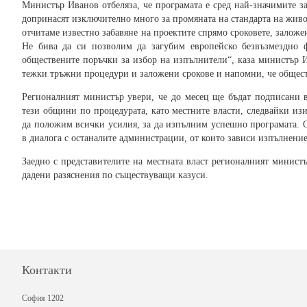
Министър Иванов отбеляза, че програмата е сред най-значимите за
допринасят изключително много за промяната на стандарта на живо
отчитаме известно забавяне на проектите спрямо сроковете, заложен
Не бива да си позволим да загубим европейско безвъзмездно ф
обществените поръчки за избор на изпълнители“, каза министър И
тежки тръжни процедури и заложени срокове и напомни, че обществ
Регионалният министър увери, че до месец ще бъдат подписани 
тези общини по процедурата, като местните власти, следвайки изи
да положим всички усилия, за да изпълним успешно програмата. 
в диалога с останалите администрации, от които зависи изпълнени
Заедно с представителите на местната власт регионалният минист
дадени разяснения по съществуващи казуси.
Контакти
София 1202