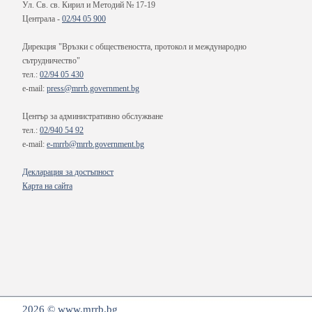
Ул. Св. св. Кирил и Методий № 17-19
Централа -
02/94 05 900
Дирекция "Връзки с обществеността, протокол и международно
сътрудничество"
тел.:
02/94 05 430
e-mail:
press@mrrb.government.bg
Център за административно обслужване
тел.:
02/940 54 92
e-mail:
e-mrrb@mrrb.government.bg
Декларация за достъпност
Карта на сайта
2026 © www.mrrb.bg