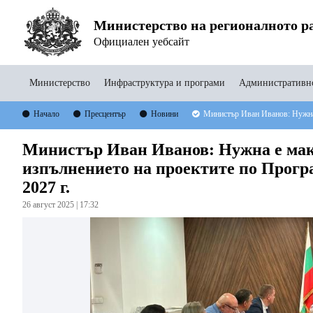
Министерство на регионалното ра
Официален уебсайт
Министерство
Инфраструктура и програми
Административно
Начало
Пресцентър
Новини
Министър Иван Иванов: Нужна 
Министър Иван Иванов: Нужна е мак
изпълнението на проектите по Програ
2027 г.
26 август 2025 | 17:32