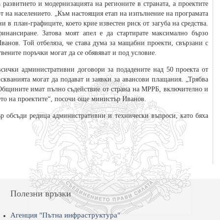
 развитието и модернизацията на регионите в страната, а проектите
т на населението. „Към настоящия етап на изпълнение на програмата
и в план-графиците, което крие известен риск от загуба на средства.
инансиране. Затова моят апел е да стартирате максимално бързо
ванов. Той отбеляза, че става дума за мащабни проекти, свързани с
ените поръчки могат да се обявяват и под условие.
всички административни договори за подадените над 50 проекта от
скванията могат да подават и заявки за авансови плащания. „Трябва
Общините имат пълно съдействие от страна на МРРБ, включително и
ето на проектите“, посочи още министър Иванов.
ър обсъди редица административни и технически въпроси, като бяха
Полезни връзки
Агенция "Пътна инфраструктура"