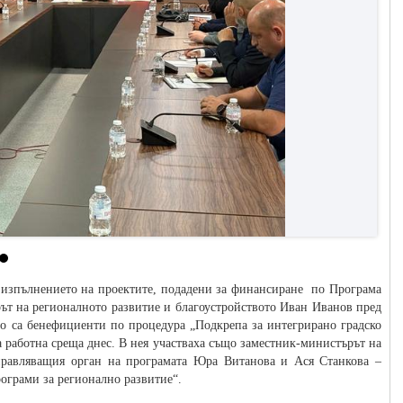
 изпълнението на проектите, подадени за финансиране по Програма
рът на регионалното развитие и благоустройството Иван Иванов пред
то са бенефициенти по процедура „Подкрепа за интегрирано градско
а работна среща днес. В нея участваха също заместник-министърът на
Управляващия орган на програмата Юра Витанова и Ася Станкова –
рограми за регионално развитие“.