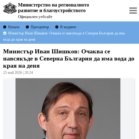
Министерство на регионалното
развитие и благоустройството
Официален уебсайт
Начало
Пресцентър
В медиите
Министър Иван Шишков: Очаква се навсякъде в Северна България да има
вода до края на деня
Министър Иван Шишков: Очаква се
навсякъде в Северна България да има вода до
края на деня
25 май 2026 | 20:24