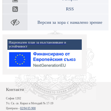
RSS
Версия за хора с намалено зрение
Национален план за възстановяване и
устойчивост
Контакти
София 1202
Ул. Св. св. Кирил и Методий № 17-19
Централа -
02/94 05 900