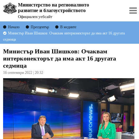
Министерство на регионалното
развитие и благоустройството
Официален уебсайт
Начало
Пресцентър
В медиите
Министър Иван Шишков: Очаквам интерконекторът да има акт 16 другата
седмица
Министър Иван Шишков: Очаквам
интерконекторът да има акт 16 другата
седмица
16 септември 2022 | 20:32