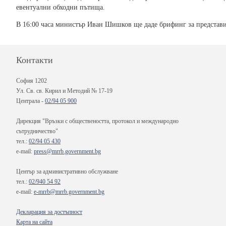
евентуални обходни пътища.
В 16:00 часа министър Иван Шишков ще даде брифинг за представи
Контакти
София 1202
Ул. Св. св. Кирил и Методий № 17-19
Централа -
02/94 05 900
Дирекция "Връзки с обществеността, протокол и международно
сътрудничество"
тел.:
02/94 05 430
e-mail:
press@mrrb.government.bg
Център за административно обслужване
тел.:
02/940 54 92
e-mail:
e-mrrb@mrrb.government.bg
Декларация за достъпност
Карта на сайта