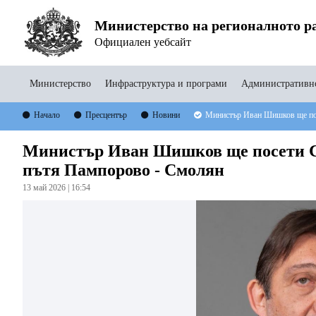
Министерство на регионалното ра
Официален уебсайт
Министерство
Инфраструктура и програми
Административно
Начало
Пресцентър
Новини
Министър Иван Шишков ще пос
Министър Иван Шишков ще посети См
пътя Пампорово - Смолян
13 май 2026 | 16:54