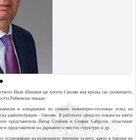
ойството Иван Шишков ще посети Смолян във връзка със свлачището,
остта Райковски ливади.
 комисия и извършване на спешен инженерно-геоложки оглед на
инска администрация – Смолян. В работната среща по покана на кмета
те представители Петър Стойчев и Стефан Сабрутев, областният
ти и представители на държавни и местни структури и др.
ел установяване на възможните причини за него, както и търсене на