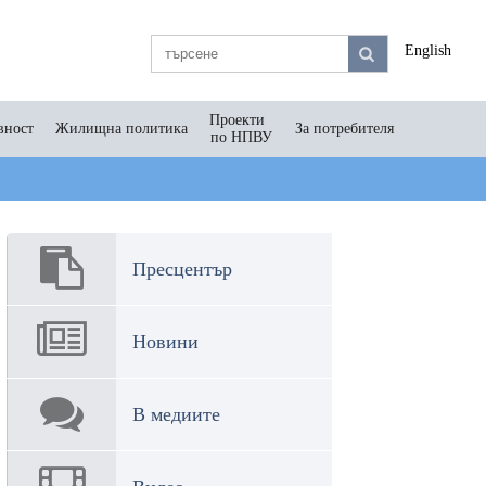
English
Проекти
вност
Жилищна политика
За потребителя
по НПВУ
Пресцентър
Новини
В медиите