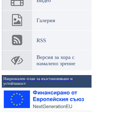
Видео
Галерия
RSS
Версия за хора с
намалено зрение
Национален план за възстановяване и
устойчивост