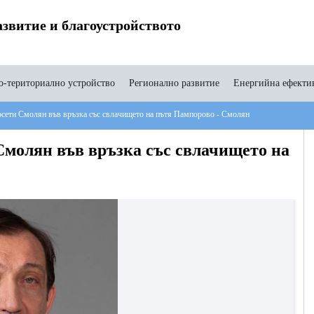
звитие и благоустройството
-териториално устройство
Регионално развитие
Енергийна ефекти
ети Смолян във връзка със свлачището на пътя Пампорово - Смолян
олян във връзка със свлачището на