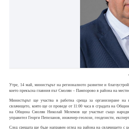
Утре, 14 май, министърът на регионалното развитие и благоустр
което прекъсна главния път Смолян – Пампорово в района на местн
Министърът ще участва в работна среща за организиране на
свлачището, която ще се проведе от 11:00 часа в сградата на Общ
на Община Смолян Николай Мелемов ще участват също народни
управител Георги Пепеланов, инженер-геолози, геодезисти, експер
След срещата ще бъде направен оглед на района на свлачището с ц