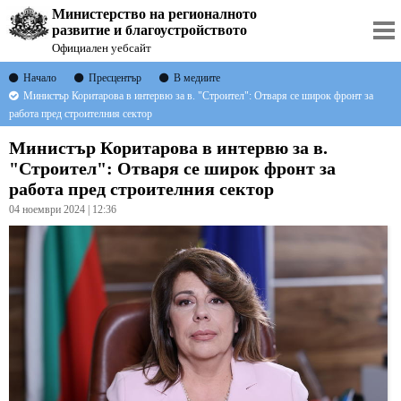
Министерство на регионалното
развитие и благоустройството
Официален уебсайт
Начало
Пресцентър
В медиите
Министър Коритарова в интервю за в. "Строител": Отваря се широк фронт за
работа пред строителния сектор
Министър Коритарова в интервю за в.
"Строител": Отваря се широк фронт за
работа пред строителния сектор
04 ноември 2024 | 12:36