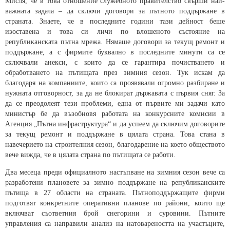
Мисля, че в това отношение служебното правителство свърши най-
важната задача – да сключи договори за пътното поддържане в
страната. Знаете, че в последните години тази дейност беше
изоставена и това си личи по влошеното състояние на
републиканската пътна мрежа. Нямаше договори за текущ ремонт и
поддържане, а с фирмите буквално в последните минути са се
сключвали анекси, с които да се гарантира почистването и
обработването на пътищата през зимния сезон. Тук искам да
благодаря на компаниите, които са проявявали огромно разбиране и
нужната отговорност, за да не блокират държавата с първия сняг. За
да се преодолеят тези проблеми, една от първите ми задачи като
министър бе да възобновя работата на конкурсните комисии в
Агенция „Пътна инфраструктура“ и да успеем да сключим договорите
за текущ ремонт и поддържане в цялата страна. Това стана в
навечерието на строителния сезон, благодарение на което обществото
вече вижда, че в цялата страна по пътищата се работи.
Два месеца преди официалното настъпване на зимния сезон вече са
разработени плановете за зимно поддържане на републиканските
пътища в 27 области на страната. Пътноподдържащите фирми
подготвят конкретните оперативни планове по райони, които ще
включват съответния брой снегорини и суровини. Пътните
управления са направили анализ на натовареността на участъците,