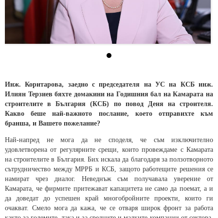
Инж. Коритарова, заедно с председателя на УС на КСБ инж.
Илиян Терзиев бяхте домакини на Годишния бал на Камарата на
строителите в България (КСБ) по повод Деня на строителя.
Какво беше най-важното послание, което отправихте към
бранша, и Вашето пожелание?
Най-напред не мога да не споделя, че съм изключително
удовлетворена от регулярните срещи, които провеждаме с Камарата
на строителите в България. Бих искала да благодаря за ползотворното
сътрудничество между МРРБ и КСБ, защото работещите решения се
намират чрез диалог. Неведнъж съм получавала уверение от
Камарата, че фирмите притежават капацитета не само да поемат, а и
да доведат до успешен край многобройните проекти, които ги
очакват. Смело мога да кажа, че се отваря широк фронт за работа
както за големите, така и за средните и малките компании от сектора.