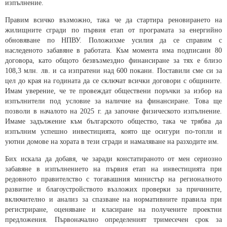
изпълнение.
Правим всичко възможно, така че да стартира реновирането на
жилищните сгради по първия етап от програмата за енергийно
обновяване по НПВУ. Положихме усилия да се справим с
наследеното забавяне в работата. Към момента има подписани 80
договора, като общото безвъзмездно финансиране за тях е близо
108,3 млн. лв. и са изпратени над 600 покани. Поставили сме си за
цел до края на годината да се сключат всички договори с общините.
Имам уверение, че те провеждат обществени поръчки за избор на
изпълнители под условие за наличие на финансиране. Това ще
позволи в началото на 2025 г. да започне физическото изпълнение.
Имаме задължение към българското общество, така че трябва да
изпълним успешно инвестицията, която ще осигури по-топли и
уютни домове на хората в тези сгради и намаляване на разходите им.
Бих искала да добавя, че заради констатираното от мен сериозно
забавяне в изпълнението на първия етап на инвестицията при
редовното правителство с тогавашния министър на регионалното
развитие и благоустройството възложих проверки за причините,
включително и анализ за спазване на нормативните правила при
регистриране, оценяване и класиране на получените проектни
предложения. Първоначално определеният тримесечен срок за