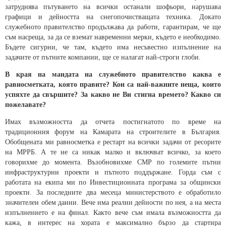
затруднява пътуването на всички останали шофьори, нарушава
графици и дейността на снегопочистващата техника. Докато
служебното правителство продължава да работи, гарантирам, че ще
съм насреща, за да се вземат навременни мерки, където е необходимо.
Бъдете сигурни, че там, където има несъвестно изпълнение на
задачите от пътните компании, ще се налагат най-строги глоби.
В края на мандата на служебното правителство каква е
равносметката, която правите? Кои са най-важните неща, които
успяхте да свършите? За какво не Ви стигна времето? Какво си
пожелавате?
Имах възможността да отчета постигнатото по време на
традиционния форум на Камарата на строителите в България.
Обобщената ми равносметка е рестарт на всички задачи от ресорите
на МРРБ. А те не са никак малко и включват всичко, за което
говорихме до момента. Възобновихме СМР по големите пътни
инфраструктурни проекти и пътното поддържане. Горда съм с
работата на екипа ми по Инвестиционната програма за общински
проекти. За последните два месеца министерството е обработило
значителен обем данни. Вече има реални дейности по нея, а на места
изпълнението е на финал. Както вече съм имала възможността да
кажа, в интерес на хората е максимално бързо да стартира