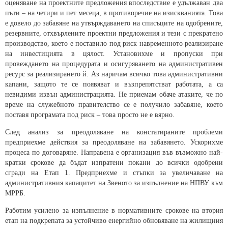
оценяване на проектните предложения впоследствие е удължаван два
пъти – на четири и пет месеца, в противоречие на изискванията. Това
е довело до забавяне на утвърждаването на списъците на одобрените,
резервните, отхвърлените проектни предложения и тези с прекратено
производство, което е поставило под риск навременното реализиране
на инвестицията в цялост. Установихме и пропуски при
провеждането на процедурата и осигуряването на административен
ресурс за реализирането й. Аз наричам всичко това административни
капани, защото те се появяват и възпрепятстват работата, а са
невидими извън администрацията. Не приемам обаче атаките, че по
време на служебното правителство се е получило забавяне, което
поставя програмата под риск – това просто не е вярно.
След анализ за преодоляване на констатираните проблеми
предприехме действия за преодоляване на забавянето. Ускорихме
процеса по договаряне. Направена е организация във възможно най-
кратки срокове да бъдат изпратени покани до всички одобрени
сгради на Етап 1. Предприехме и стъпки за увеличаване на
административния капацитет на Звеното за изпълнение на НПВУ към
МРРБ.
Работим усилено за изпълнение в нормативните срокове на втория
етап на подкрепата за устойчиво енергийно обновяване на жилищния