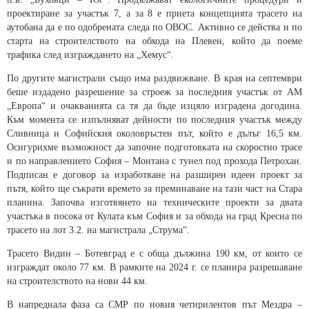
проектиране за участък 7, а за 8 е приета концепцията трасето на
аутобана да е по одобрената следа по ОВОС. Активно се действа и по
старта на строителството на обхода на Плевен, който да поеме
трафика след изграждането на „Хемус“.
По другите магистрали също има раздвижване. В края на септември
беше издадено разрешение за строеж за последния участък от АМ
„Европа“ и очакванията са тя да бъде изцяло изградена догодина.
Към момента се изпълняват дейности по последния участък между
Сливница и Софийския околовръстен път, който е дълъг 16,5 км.
Осигурихме възможност да започне подготовката на скоростно трасе
и по направлението София – Монтана с тунел под прохода Петрохан.
Подписан е договор за изработване на разширен идеен проект за
пътя, който ще съкрати времето за преминаване на тази част на Стара
планина. Започва изготвянето на техническите проекти за двата
участъка в посока от Кулата към София и за обхода на град Кресна по
трасето на лот 3.2. на магистрала „Струма“.
Трасето Видин – Ботевград е с обща дължина 190 км, от които се
изграждат около 77 км. В рамките на 2024 г. се планира разрешаване
на строителството на нови 44 км.
В напреднала фаза са СМР по новия четирилентов път Мездра –