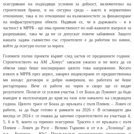
осигуряване на подходящи условия за дейност, включително на
строителния бранш, и на сигурна среда – както в нормативно
отношение, така и по отношение на възможностите за финансиране
на инфраструктурни обекти. Надявам се, че в държавата - и в
частност в МРРБ - ще има приемственост по най-важните въпроси за
разрешаване, така че да не се допускат повече забавяния. Защото
нашата задача съвместно със строителите е да работим по начин,
който да осигури ползи за хората.
Големите пътни проекти вървят след застоя от предишните години.
Строителството на АМ „Хемус“ закъсня ужасно и не мога да си
обясня защо беше инспирирано цялото това напрежение. Когато
влязох в МРРБ през април, заварих индексирани от предшественика
ми инхаус договори и добри намерения, но работата не беше
рестартирана. Вече се работи на терен и скоро ще се видят
резултатите. Полагат се усилия участък 1 от Боаза до Луковит да бъде
въведен в експлоатация до края на тази или началото на следващата
година. Цялото трасе от Боаза до връзката с пътя Плевен – Ловеч се
работи, за да бъде готово в рамките на 2026 г. В оставащите два
месеца от 2024 г. се очаква да започне строителството на участъци 4,
5, 6 и 9, които са теренно осигурени. Трасето е от връзката с пътя
Плевен – Ловеч до Русе – Велико Търново и от п.в. „Лозница“ до
п.в. „Буховци – Юг“. Продължават екологичните процедури и