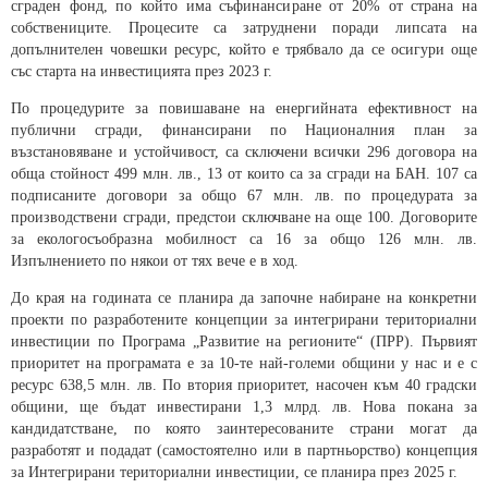
сграден фонд, по който има съфинансиране от 20% от страна на
собствениците. Процесите са затруднени поради липсата на
допълнителен човешки ресурс, който е трябвало да се осигури още
със старта на инвестицията през 2023 г.
По процедурите за повишаване на енергийната ефективност на
публични сгради, финансирани по Националния план за
възстановяване и устойчивост, са сключени всички 296 договора на
обща стойност 499 млн. лв., 13 от които са за сгради на БАН. 107 са
подписаните договори за общо 67 млн. лв. по процедурата за
производствени сгради, предстои сключване на още 100. Договорите
за екологосъобразна мобилност са 16 за общо 126 млн. лв.
Изпълнението по някои от тях вече е в ход.
До края на годината се планира да започне набиране на конкретни
проекти по разработените концепции за интегрирани териториални
инвестиции по Програма „Развитие на регионите“ (ПРР). Първият
приоритет на програмата е за 10-те най-големи общини у нас и е с
ресурс 638,5 млн. лв. По втория приоритет, насочен към 40 градски
общини, ще бъдат инвестирани 1,3 млрд. лв. Нова покана за
кандидатстване, по която заинтересованите страни могат да
разработят и подадат (самостоятелно или в партньорство) концепция
за Интегрирани териториални инвестиции, се планира през 2025 г.