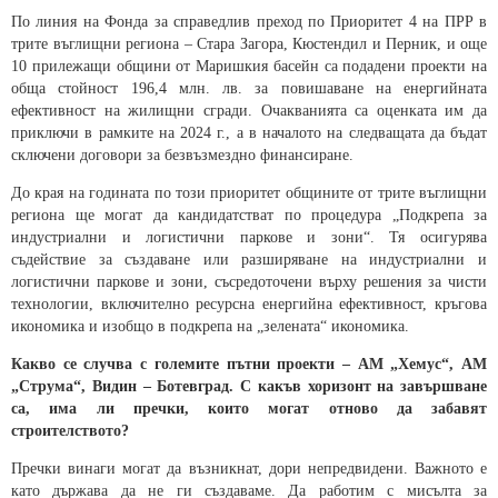
По линия на Фонда за справедлив преход по Приоритет 4 на ПРР в
трите въглищни региона – Стара Загора, Кюстендил и Перник, и още
10 прилежащи общини от Маришкия басейн са подадени проекти на
обща стойност 196,4 млн. лв. за повишаване на енергийната
ефективност на жилищни сгради. Очакванията са оценката им да
приключи в рамките на 2024 г., а в началото на следващата да бъдат
сключени договори за безвъзмездно финансиране.
До края на годината по този приоритет общините от трите въглищни
региона ще могат да кандидатстват по процедура „Подкрепа за
индустриални и логистични паркове и зони“. Тя осигурява
съдействие за създаване или разширяване на индустриални и
логистични паркове и зони, съсредоточени върху решения за чисти
технологии, включително ресурсна енергийна ефективност, кръгова
икономика и изобщо в подкрепа на „зелената“ икономика.
Какво се случва с големите пътни проекти – АМ „Хемус“, АМ
„Струма“, Видин – Ботевград. С какъв хоризонт на завършване
са, има ли пречки, които могат отново да забавят
строителството?
Пречки винаги могат да възникнат, дори непредвидени. Важното е
като държава да не ги създаваме. Да работим с мисълта за