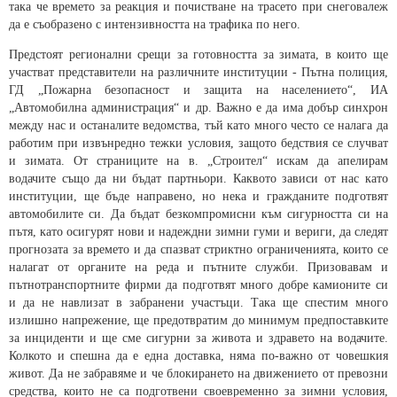
така че времето за реакция и почистване на трасето при снеговалеж
да е съобразено с интензивността на трафика по него.
Предстоят регионални срещи за готовността за зимата, в които ще
участват представители на различните институции - Пътна полиция,
ГД „Пожарна безопасност и защита на населението“, ИА
„Автомобилна администрация“ и др. Важно е да има добър синхрон
между нас и останалите ведомства, тъй като много често се налага да
работим при извънредно тежки условия, защото бедствия се случват
и зимата. От страниците на в. „Строител“ искам да апелирам
водачите също да ни бъдат партньори. Каквото зависи от нас като
институции, ще бъде направено, но нека и гражданите подготвят
автомобилите си. Да бъдат безкомпромисни към сигурността си на
пътя, като осигурят нови и надеждни зимни гуми и вериги, да следят
прогнозата за времето и да спазват стриктно ограниченията, които се
налагат от органите на реда и пътните служби. Призовавам и
пътнотранспортните фирми да подготвят много добре камионите си
и да не навлизат в забранени участъци. Така ще спестим много
излишно напрежение, ще предотвратим до минимум предпоставките
за инциденти и ще сме сигурни за живота и здравето на водачите.
Колкото и спешна да е една доставка, няма по-важно от човешкия
живот. Да не забравяме и че блокирането на движението от превозни
средства, които не са подготвени своевременно за зимни условия,