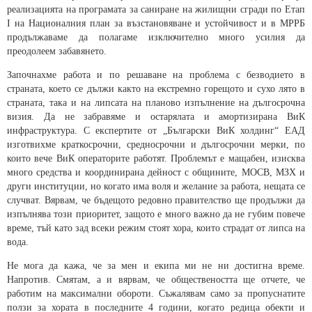
реализацията на програмата за саниране на жилищни сгради по Етап
I на Националния план за възстановяване и устойчивост и в МРРБ
продължаваме да полагаме изключително много усилия да
преодолеем забавянето.
Започнахме работа и по решаване на проблема с безводието в
страната, което се дължи както на екстремно горещото и сухо лято в
страната, така и на липсата на планово изпълнение на дългосрочна
визия. Да не забравяме и остарялата и амортизирана ВиК
инфраструктура. С експертите от „Български ВиК холдинг“ ЕАД
изготвихме краткосрочни, средносрочни и дългосрочни мерки, по
които вече ВиК операторите работят. Проблемът е мащабен, изисква
много средства и координирана дейност с общините, МОСВ, МЗХ и
други институции, но когато има воля и желание за работа, нещата се
случват. Вярвам, че бъдещото редовно правителство ще продължи да
изпълнява този приоритет, защото е много важно да не губим повече
време, тъй като зад всеки режим стоят хора, които страдат от липса на
вода.
Не мога да кажа, че за мен и екипа ми не ни достигна време.
Напротив. Смятам, а и вярвам, че обществеността ще отчете, че
работим на максимални обороти. Съжалявам само за пропуснатите
ползи за хората в последните 4 години, когато редица обекти и