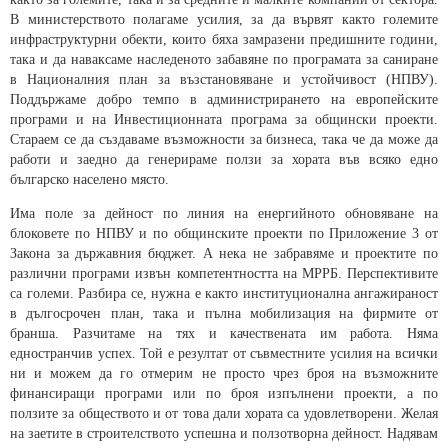
В министерството полагаме усилия, за да вървят както големите
инфраструктурни обекти, които бяха замразени предишните години,
така и да наваксаме наследеното забавяне по програмата за саниране
в Националния план за възстановяване и устойчивост (НПВУ).
Поддържаме добро темпо в администрирането на европейските
програми и на Инвестиционната програма за общински проекти.
Стараем се да създаваме възможности за бизнеса, така че да може да
работи и заедно да генерираме ползи за хората във всяко едно
българско населено място.
Има поле за дейност по линия на енергийното обновяване на
блоковете по НПВУ и по общинските проекти по Приложение 3 от
Закона за държавния бюджет. А нека не забравяме и проектите по
различни програми извън компетентността на МРРБ. Перспективите
са големи. Разбира се, нужна е както институционална ангажираност
в дългосрочен план, така и пълна мобилизация на фирмите от
бранша. Разчитаме на тях и качествената им работа. Няма
едностранчив успех. Той е резултат от съвместните усилия на всички
ни и можем да го отмерим не просто чрез броя на възможните
финансиращи програми или по броя изпълнени проекти, а по
ползите за обществото и от това дали хората са удовлетворени. Желая
на заетите в строителството успешна и ползотворна дейност. Надявам