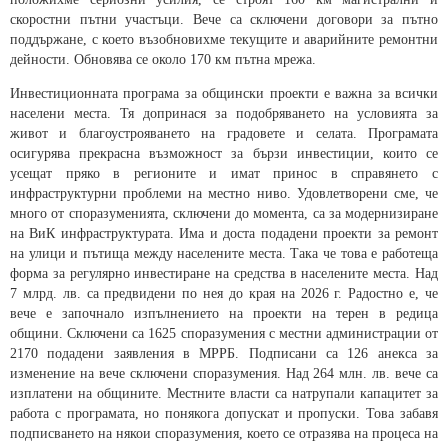
скоростни пътни участъци. Вече са сключени договори за пътно
поддържане, с което възобновихме текущите и аварийните ремонтни
дейности. Обновява се около 170 км пътна мрежа.
Инвестиционната програма за общински проекти е важна за всички
населени места. Тя допринася за подобряването на условията за
живот и благоустрояването на градовете и селата. Програмата
осигурява прекрасна възможност за бързи инвестиции, които се
усещат пряко в регионите и имат принос в справянето с
инфраструктурни проблеми на местно ниво. Удовлетворени сме, че
много от споразуменията, сключени до момента, са за модернизиране
на ВиК инфраструктурата. Има и доста подадени проекти за ремонт
на улици и пътища между населените места. Така че това е работеща
форма за регулярно инвестиране на средства в населените места. Над
7 млрд. лв. са предвидени по нея до края на 2026 г. Радостно е, че
вече е започнало изпълнението на проекти на терен в редица
общини. Сключени са 1625 споразумения с местни администрации от
2170 подадени заявления в МРРБ. Подписани са 126 анекса за
изменение на вече сключени споразумения. Над 264 млн. лв. вече са
изплатени на общините. Местните власти са натрупали капацитет за
работа с програмата, но понякога допускат и пропуски. Това забавя
подписването на някои споразумения, което се отразява на процеса на