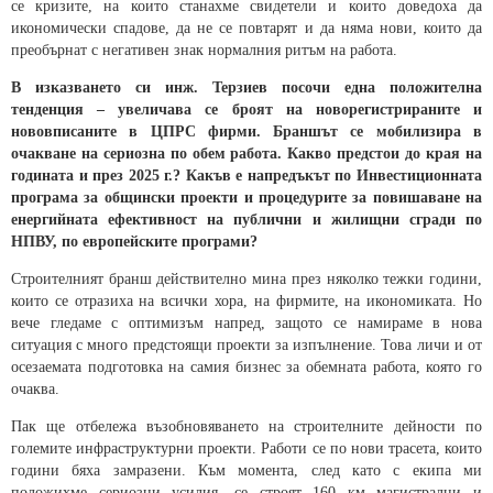
се кризите, на които станахме свидетели и които доведоха да
икономически спадове, да не се повтарят и да няма нови, които да
преобърнат с негативен знак нормалния ритъм на работа.
В изказването си инж. Терзиев посочи една положителна
тенденция – увеличава се броят на новорегистрираните и
нововписаните в ЦПРС фирми. Браншът се мобилизира в
очакване на сериозна по обем работа. Какво предстои до края на
годината и през 2025 г.? Какъв е напредъкът по Инвестиционната
програма за общински проекти и процедурите за повишаване на
енергийната ефективност на публични и жилищни сгради по
НПВУ, по европейските програми?
Строителният бранш действително мина през няколко тежки години,
които се отразиха на всички хора, на фирмите, на икономиката. Но
вече гледаме с оптимизъм напред, защото се намираме в нова
ситуация с много предстоящи проекти за изпълнение. Това личи и от
осезаемата подготовка на самия бизнес за обемната работа, която го
очаква.
Пак ще отбележа възобновяването на строителните дейности по
големите инфраструктурни проекти. Работи се по нови трасета, които
години бяха замразени. Към момента, след като с екипа ми
положихме сериозни усилия, се строят 160 км магистрални и